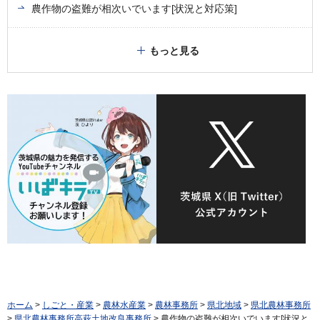
農作物の盗難が相次いでいます[状況と対応策]
もっと見る
ホーム
>
しごと・産業
>
農林水産業
>
農林事務所
>
県北地域
>
県北農林事務所
>
県北農林事務所高萩土地改良事務所
> 農作物の盗難が相次いでいます[状況と