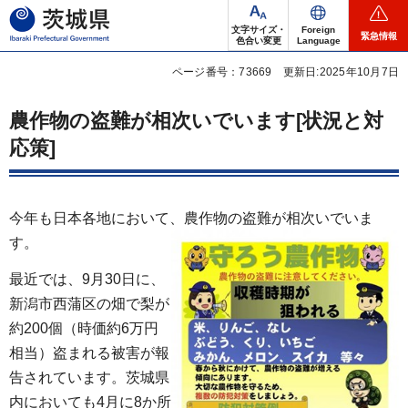
茨城県
文字サイズ・
Foreign
緊急情報
色合い変更
Language
ページ番号：73669
更新日:2025年10月7日
農作物の盗難が相次いでいます[状況と対
応策]
今年も日本各地において、農作物の盗難が相次いでいま
す。
最近では、9月30日に、
新潟市西蒲区の畑で梨が
約200個（時価約6万円
相当）盗まれる被害が報
告されています。茨城県
内においても4月に8か所