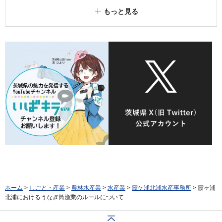
もっと見る
ホーム
>
しごと・産業
>
農林水産業
>
水産業
>
霞ケ浦北浦水産事務所
> 霞ヶ浦
北浦におけるうなぎ筒漁業のルールについて