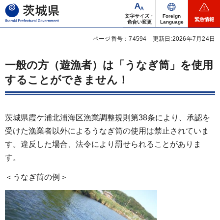
茨城県
文字サイズ・
Foreign
緊急情報
色合い変更
Language
ページ番号：74594
更新日:2026年7月24日
一般の方（遊漁者）は「うなぎ筒」を使用
することができません！
茨城県霞ケ浦北浦海区漁業調整規則第38条により、承認を
受けた漁業者以外によるうなぎ筒の使用は禁止されていま
す。違反した場合、法令により罰せられることがありま
す。
＜うなぎ筒の例＞