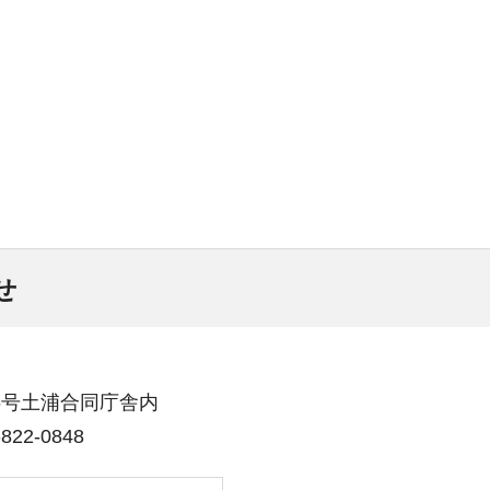
せ
番26号土浦合同庁舎内
22-0848