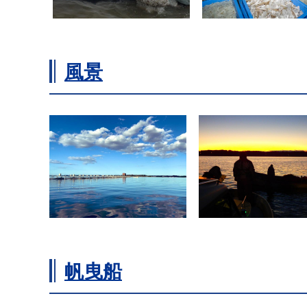
風景
帆曳船