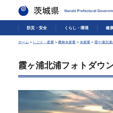
茨城県
防災・安全
くらし・環境
健
ホーム
>
しごと・産業
>
農林水産業
>
水産業
>
霞ケ浦北浦
霞ヶ浦北浦フォトダウ