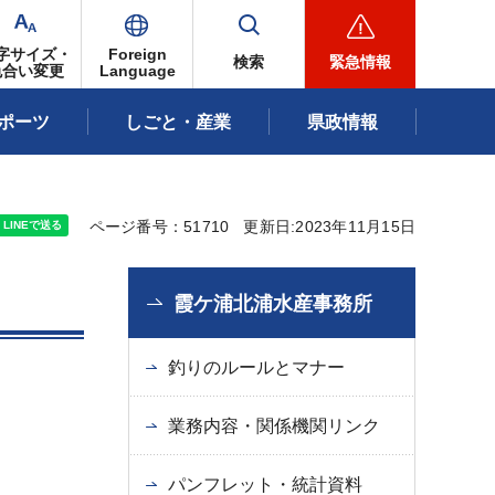
字サイズ・
Foreign
検索
緊急情報
色合い変更
Language
ポーツ
しごと・産業
県政情報
ページ番号：51710
更新日:2023年11月15日
霞ケ浦北浦水産事務所
釣りのルールとマナー
業務内容・関係機関リンク
パンフレット・統計資料