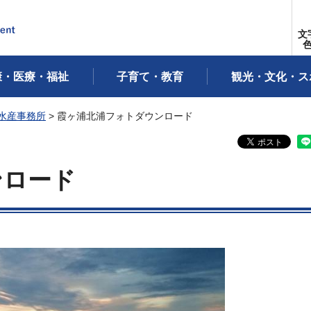
文
康・医療・福祉
子育て・教育
観光・文化・ス
水産事務所
> 霞ヶ浦北浦フォトダウンロード
ンロード