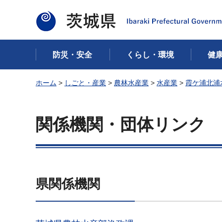
茨城県
防災・安全
くらし・環境
健
ホーム
>
しごと・産業
>
農林水産業
>
水産業
>
霞ケ浦北浦
関係機関・団体リンク
県関係機関