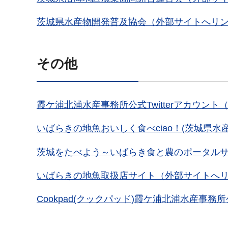
茨城県水産物開発普及協会（外部サイトへリ
その他
霞ケ浦北浦水産事務所公式Twitterアカウン
いばらきの地魚おいしく食べciao！(茨城県水
茨城をたべよう～いばらき食と農のポータル
いばらきの地魚取扱店サイト（外部サイトへ
Cookpad(クックパッド)霞ケ浦北浦水産事