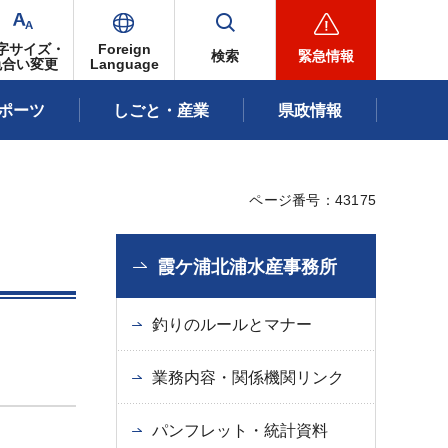
字サイズ・
Foreign
検索
緊急情報
色合い変更
Language
ポーツ
しごと・産業
県政情報
ページ番号：43175
霞ケ浦北浦水産事務所
釣りのルールとマナー
業務内容・関係機関リンク
パンフレット・統計資料