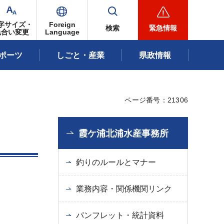
字サイズ・
Foreign
検索
緊急情報
色合い変更
Language
ポーツ
しごと・産業
県政情報
ページ番号：21306
霞ケ浦北浦水産事務所
釣りのルールとマナー
業務内容・関係機関リンク
パンフレット・統計資料