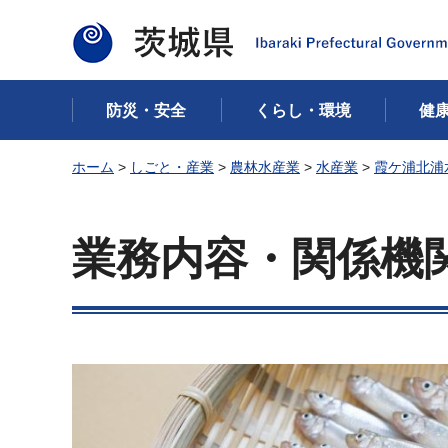
茨城県
防災・安全
くらし・環境
健
ホーム
>
しごと・産業
>
農林水産業
>
水産業
>
霞ケ浦北浦
業務内容・関係機