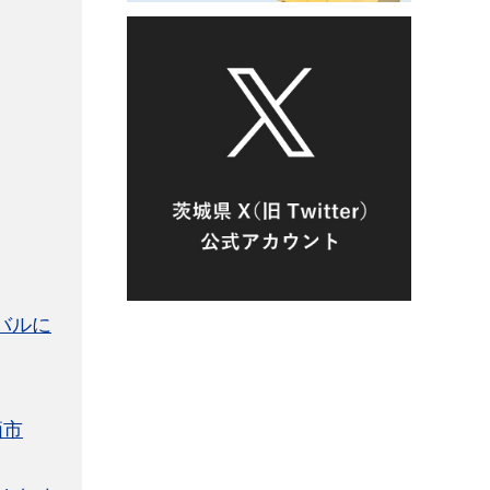
バルに
栖市