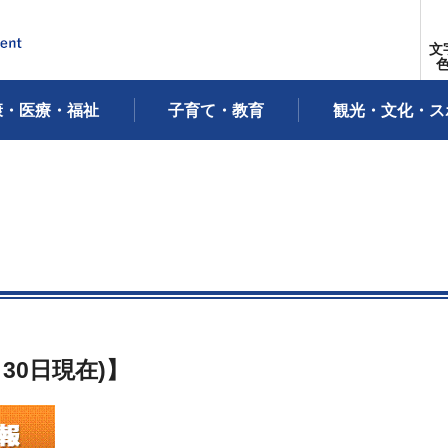
文
康・医療・福祉
子育て・教育
観光・文化・ス
30
日
現在)】