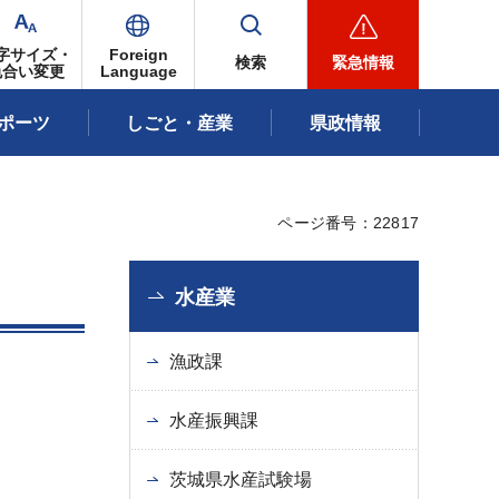
字サイズ・
Foreign
検索
緊急情報
色合い変更
Language
ポーツ
しごと・産業
県政情報
ページ番号：22817
水産業
漁政課
水産振興課
茨城県水産試験場