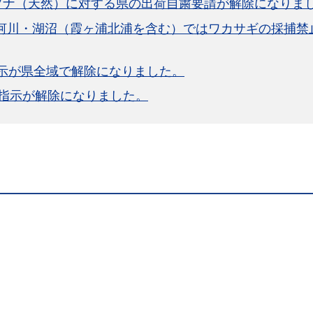
ブナ（天然）に対する県の出荷自粛要請が解除になりま
まで河川・湖沼（霞ヶ浦北浦を含む）ではワカサギの採捕禁
示が県全域で解除になりました。
指示が解除になりました。