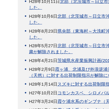
H28年10月11日
北部（北茨城市～日立市
した。
H28年10月6日
北部（北茨城市～日立市
した。
H28年8月23日
県央部（東海村～大洗町
した。
H28年5月27日
北部（北茨城市～日立市
粛が解除されました。
H28年4月21日
茨城県水産業振興計画(201
H28年2月9日
霞ヶ浦、北浦及び外浪逆浦
（天然）に対する出荷制限指示が解除に
H28年1月14日
スズキに対する出荷制限
H27年10月2日
コモンカスベ、シロメバ
H27年3月24日
霞ケ浦水系のギンブナ（