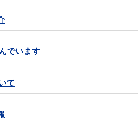
介
んでいます
いて
報