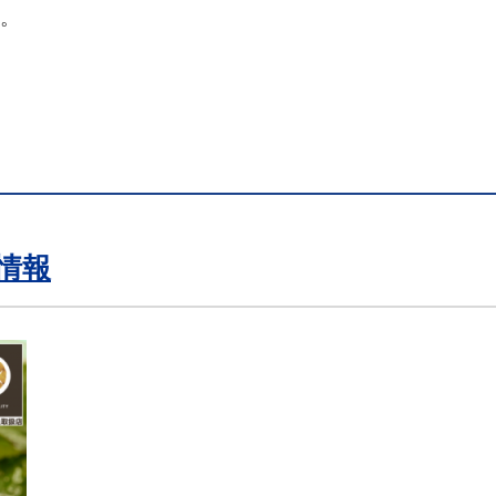
と。
情報