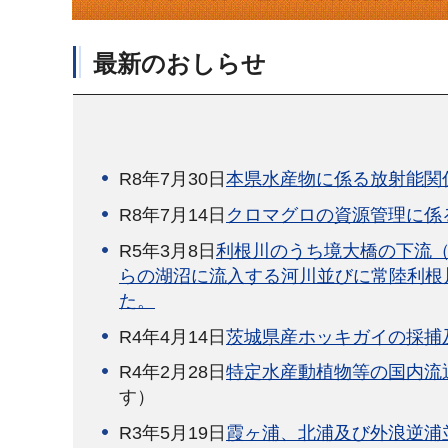
最新のおしらせ
R8年7月30日
本県水産物に係る放射能関
R8年7月14日
クロマグロの資源管理に係
R5年3月8日
利根川のうち境大橋の下流
らの湖沼に流入する河川並びに常陸利根
た。
R4年4月14日
茨城県産ホッキガイの採捕
R4年2月28日
特定水産動植物等の国内流
す）
R3年5月19日
霞ヶ浦、北浦及び外浪逆浦