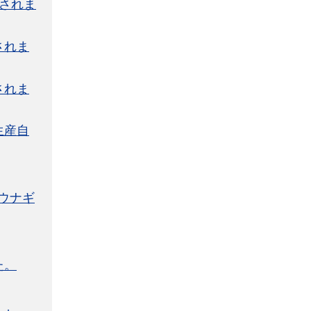
されま
されま
されま
生産自
ウナギ
た。