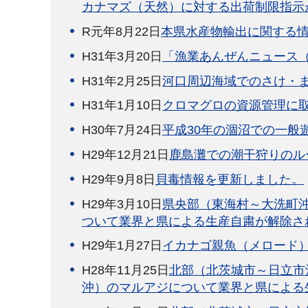
カナマズ（天然）に対する出荷制限指示
R元年8月22日
本県水産物輸出に関する
H31年3月20日
「漁業あんぜんニュース
H31年2月25日
河口周辺海域でのさけ・
H31年1月10日
クロマグロの資源管理に
H30年7月24日
平成30年の涸沼での一般
H29年12月21日
鹿島灘での潮干狩りのル
H29年9月8日
貝毒情報を更新しました。
H29年3月10日
県央部（東海村～大洗町
ついて業界と県による生産自粛が解除さ
H29年1月27日
イカナゴ親魚（メロード
H28年11月25日
北部（北茨城市～日立市
沖）のマルアジについて業界と県による