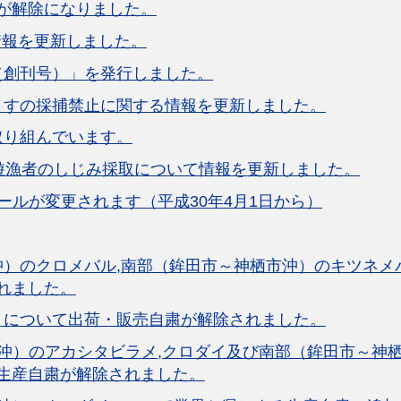
が解除になりました。
情報を更新しました。
（創刊号）」を発行しました。
ますの採捕禁止に関する情報を更新しました。
取り組んでいます。
遊漁者のしじみ採取について情報を更新しました。
ールが変更されます（平成30年4月1日から）
沖）のクロメバル,南部（鉾田市～神栖市沖）のキツネメ
れました。
）について出荷・販売自粛が解除されました。
沖）のアカシタビラメ,クロダイ及び南部（鉾田市～神
生産自粛が解除されました。