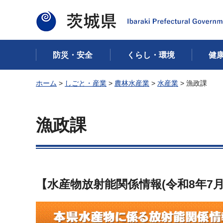
茨城県
防災・安全
くらし・環境
健
ホーム
>
しごと・産業
>
農林水産業
>
水産業
> 漁政課
漁政課
【水産物放射能関係情報(令和8
年7
月