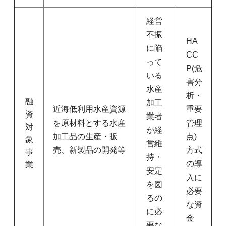
経営
不振
HA
に陥
CC
って
P(危
いる
害分
水産
析・
融
加工
近海低利用水産資源
重要
資
業者
を原材料とする水産
管理
対
が経
加工品の生産・販
点)
象
営維
売、新製品の開発等
方式
事
持・
の導
業
安定
入に
を図
必要
るの
な資
に必
金
要な