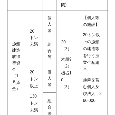
間)
【個人等
個
人
の施設】
等
20
20トン以
トン
上の漁船
20
漁船
未満
組
の建造等
（3）
建造
合
を行う漁
取得
等
木船9
業生産組
等資
（2）
合、
金
20
個
機器1
（1
人
トン
漁業を営
0
号資
等
以上
む個人及
（3）
金）
び法人 3
130
60,000
組
トン
合
未満
等