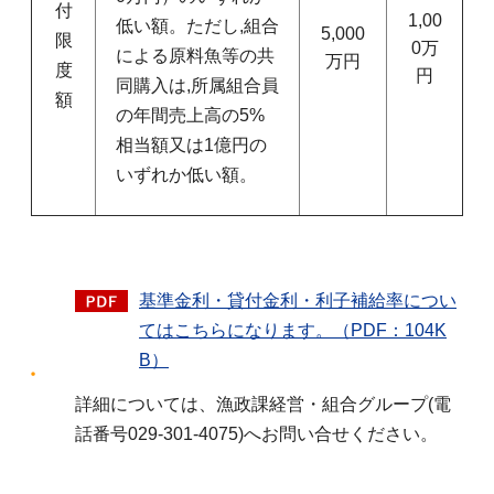
付
1,00
低い額。ただし,組合
5,000
限
0万
による原料魚等の共
万円
度
円
同購入は,所属組合員
額
の年間売上高の5%
相当額又は1億円の
いずれか低い額。
基準金利・貸付金利・利子補給率につい
てはこちらになります。（PDF：104K
B）
詳細については、漁政課経営・組合グループ(電
話番号029-301-4075)へお問い合せください。