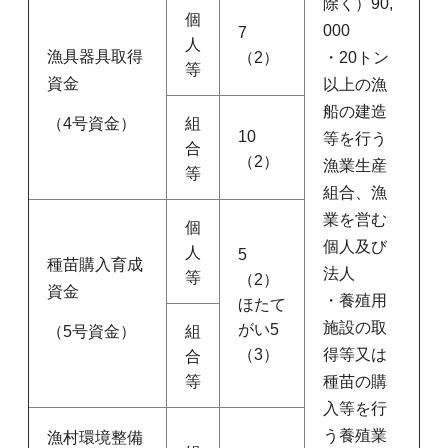
除く）90,
個
000
7
人
漁具器具取得
（2）
・20トン
等
資金
以上の漁
船の建造
（4号資金）
組
10
等を行う
合
（2）
漁業生産
等
組合、漁
業を営む
個
個人及び
人
5
種苗購入育成
法人
等
（2）
資金
・養殖用
ほたて
施設の取
がい5
（5号資金）
組
（3）
得等又は
合
等
種苗の購
入等を行
う養殖業
漁村環境整備