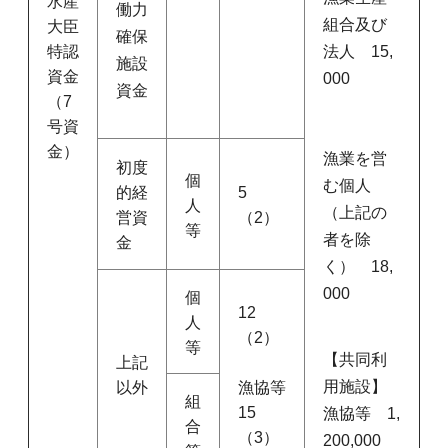
水産
働力
組合及び
大臣
確保
法人 15,
特認
施設
資金
000
資金
（7
号資
金）
漁業を営
初度
個
む個人
的経
5
人
（上記の
営資
（2）
等
者を除
金
く） 18,
000
個
12
人
（2）
等
【共同利
上記
用施設】
以外
漁協等
組
15
漁協等 1,
合
（3）
200,000