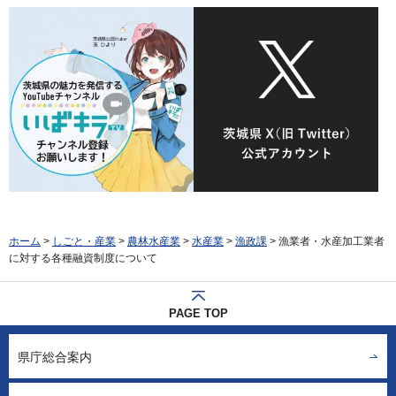
ホーム
>
しごと・産業
>
農林水産業
>
水産業
>
漁政課
> 漁業者・水産加工業者
に対する各種融資制度について
PAGE TOP
県庁総合案内