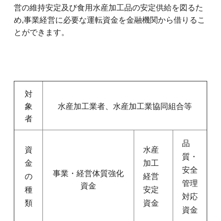
営の維持安定及び食用水産加工品の安定供給を図るた
め,事業経営に必要な運転資金を金融機関から借りるこ
とができます。
対
象
水産加工業者、水産加工業協同組合等
者
品
資
水産
質・
金
加工
安全
事業・経営体質強化
の
経営
管理
資金
種
安定
対応
類
資金
資金