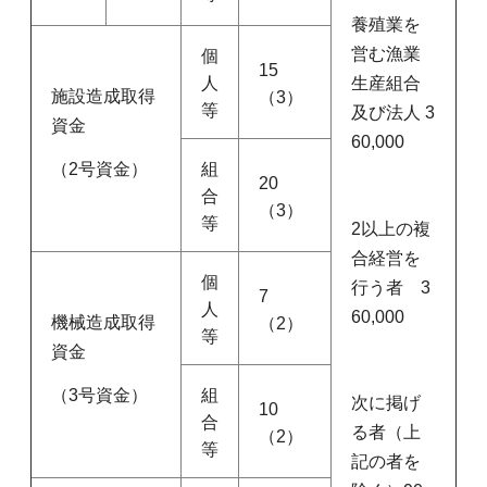
養殖業を
営む漁業
個
15
人
生産組合
施設造成取得
（3）
等
及び法人 3
資金
60,000
（2号資金）
組
20
合
（3）
等
2以上の複
合経営を
個
行う者 3
7
人
60,000
機械造成取得
（2）
等
資金
（3号資金）
組
次に掲げ
10
合
る者（上
（2）
等
記の者を