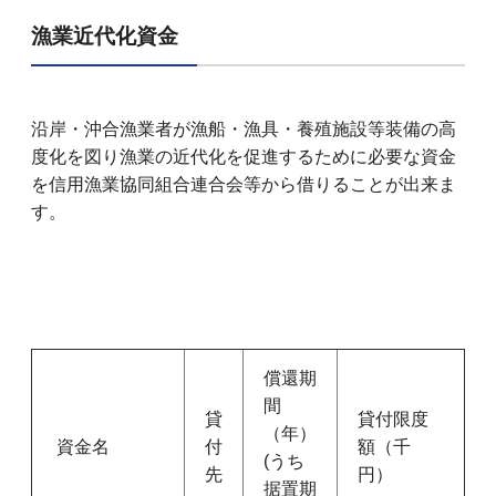
漁業近代化資金
沿岸・沖合漁業者が漁船・漁具・養殖施設等装備の高
度化を図り漁業の近代化を促進するために必要な資金
を信用漁業協同組合連合会等から借りることが出来ま
す。
償還期
間
貸
貸付限度
（年）
資金名
付
額（千
(うち
先
円）
据置期