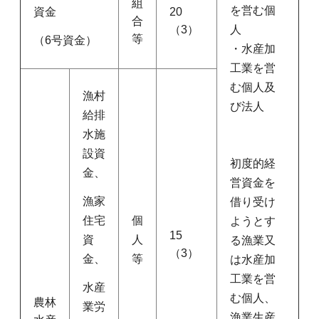
組
を営む個
資金
20
合
（3）
人
等
（6号資金）
・水産加
工業を営
む個人及
漁村
び法人
給排
水施
設資
初度的経
金、
営資金を
漁家
借り受け
住宅
個
ようとす
15
資
人
る漁業又
（3）
金、
等
は水産加
工業を営
水産
む個人、
農林
業労
漁業生産