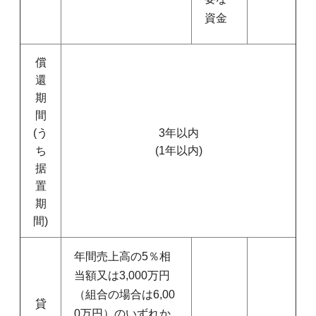
資金
償
還
期
間
(う
3年以内
ち
(1年以内)
据
置
期
間)
年間売上高の5％相
当額又は3,000万円
（組合の場合は6,00
貸
0万円）のいずれか