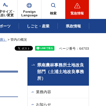
字サイズ・
Foreign
検索
緊急情報
色合い変更
Language
ポーツ
しごと・産業
県政情報
所）
> 管内の概況
ページ番号：64703
県南農林事務所土地改良
部門（土浦土地改良事務
所）
業務内容
お知らせ