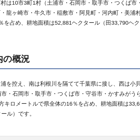
村は10市3町1村（土浦市・石岡市・取手市・つくば市
町・龍ヶ崎市・牛久市・稲敷市・阿見町・河内町・美浦
％を占め、耕地面積は52,881ヘクタール（田33,790ヘ
内の概況
ヶ浦を控え、南は利根川を隔てて千葉県に接し、西は小
浦市・石岡市・取手市・つくば市・守谷市・かすみがう
キロメートルで県全体の16％を占め、耕地面積は33,6
クタール）です。