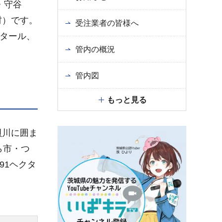
・守谷
村）です。
受注業者の皆様へ
クタール、
管内の概況
管内図
もっと見る
貝川に囲ま
ら市・つ
91ヘクタ