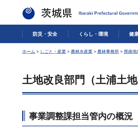
茨城県
防災・安全
くらし・環境
健
ホーム
>
しごと・産業
>
農林水産業
>
農林事務所
>
県南地
土地改良部門（土浦土地
事業調整課担当管内の概況