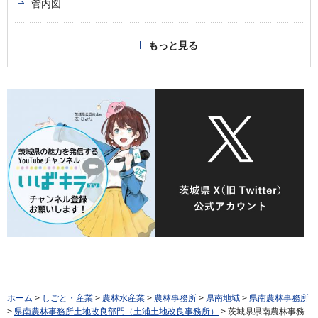
管内図
もっと見る
ホーム
>
しごと・産業
>
農林水産業
>
農林事務所
>
県南地域
>
県南農林事務所
>
県南農林事務所土地改良部門（土浦土地改良事務所）
> 茨城県県南農林事務