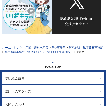
ホーム
>
しごと・産業
>
農林水産業
>
農林事務所
>
県南地域
>
県南農林事務所
>
県南農林事務所土地改良部門（土浦土地改良事務所）
> 管内図
PAGE TOP
県庁総合案内
県庁へのアクセス
お問い合わせ