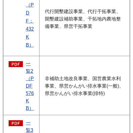
（P
代行開墾建設事業、代行干拓事業、
D
開墾建設補助事業、干拓地内農地整
F：
備事業、県営干拓事業
432
K
B）
一
覧2
（P
非補助土地改良事業、国営農業水利
DF
事業、県営かんがい排水事業(一般)、
576
県営かんがい排水事業(排特)
K
B）
一
覧3