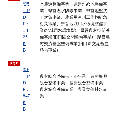
覧5
と農道整備事業、県営ため池整備事
（P
業、県営湛水防除事業、県営地盤沈
D
下対策事業、農業用河川工作物応急
F：
対策事業、県営地域用水環境整備事
1,1
業(地域用水環境型)、県営農村空間整
25
備事業(旧田園空間整備事業)、県営農
K
村交流基盤整備事業(旧田園交流基盤
B）
整備事業)
一
覧6
（P
農村総合整備モデル事業、農村振興
D
総合整備事業、基盤総合整備事業、
F：
農村総合整備事業、農業集落排水事
847
業
K
B）