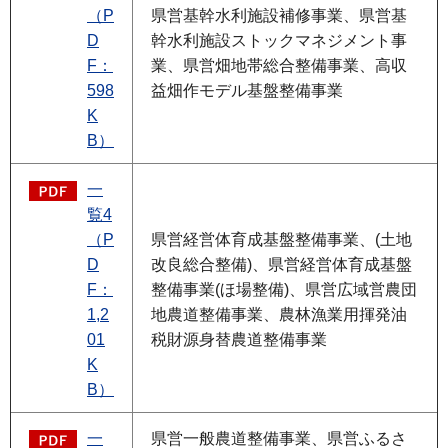
（P
県営基幹水利施設補修事業、県営基
D
幹水利施設ストックマネジメント事
F：
業、県営畑地帯総合整備事業、高収
598
益畑作モデル基盤整備事業
K
B）
一
覧4
（P
県営経営体育成基盤整備事業、(土地
D
改良総合整備)、県営経営体育成基盤
F：
整備事業(ほ場整備)、県営広域営農団
1,2
地農道整備事業、農林漁業用揮発油
01
税財源身替農道整備事業
K
B）
一
県営一般農道整備事業、県営ふるさ