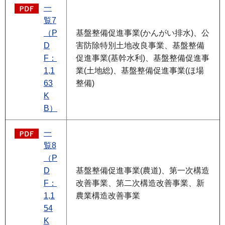
一
覧7
（P
基盤整備促進事業(かんがい排水)、公
D
害防除特別土地改良事業、基盤整備
F：
促進事業(基幹水利)、基盤整備促進事
1,1
業(土地総)、基盤整備促進事業(ほ場
63
整備)
K
B）
一
覧8
（P
D
基盤整備促進事業(農道)、第一次構造
F：
改善事業、第二次構造改善事業、新
1,1
農業構造改善事業
54
K