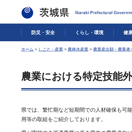
茨城県
防災・安全
くらし・環境
健
ホーム
>
しごと・産業
>
農林水産業
>
農業産出額・農業者
農業における特定技能
県では、繁忙期など短期間での人材確保も可
用等の取組をご紹介しております。