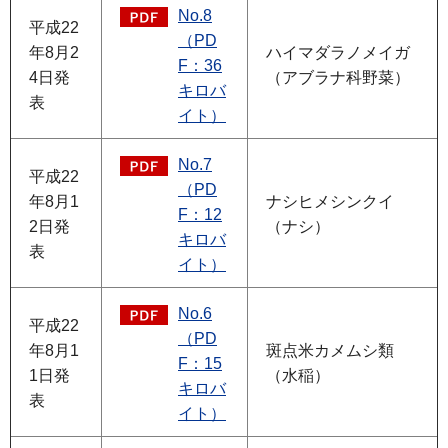
No.8
平成22
（PD
年8月2
ハイマダラノメイガ
F：36
4日発
（アブラナ科野菜）
キロバ
表
イト）
No.7
平成22
（PD
年8月1
ナシヒメシンクイ
F：12
2日発
（ナシ）
キロバ
表
イト）
No.6
平成22
（PD
年8月1
斑点米カメムシ類
F：15
1日発
（水稲）
キロバ
表
イト）