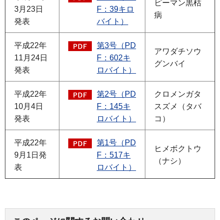
ピーマン黒枯
3月23日
F：39キロ
病
発表
バイト）
平成22年
第3号（PD
アワダチソウ
11月24日
F：602キ
グンバイ
発表
ロバイト）
平成22年
第2号（PD
クロメンガタ
10月4日
F：145キ
スズメ（タバ
発表
ロバイト）
コ）
平成22年
第1号（PD
ヒメボクトウ
9月1日発
F：517キ
（ナシ）
表
ロバイト）