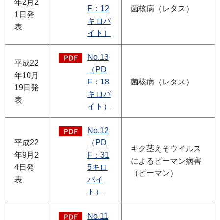
年2月2
F：12
菌核病（レタス）
1日発
キロバ
表
イト）
No.13
平成22
（PD
年10月
F：18
菌核病（レタス）
19日発
キロバ
表
イト）
No.12
平成22
（PD
キク茎えそウイルス
年9月2
F：31
によるピーマン病害
4日発
5キロ
（ピーマン）
表
バイ
ト）
No.11