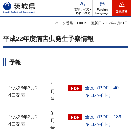
茨城県
文字サイズ・
Foreign
緊急情報
色合い変更
Language
ページ番号：10015
更新日:2017年7月31日
平成22年度病害虫発生予察情報
予報
4
平成23年3月2
全文（PDF：40
月
4日発表
キロバイト）
号
3
平成23年2月2
全文（PDF：189
月
4日発表
キロバイト）
号