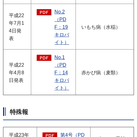
No.2
平成22
（PD
年7月1
F：19
いもち病（水稲）
4日発
キロバ
表
イト）
No.1
平成22
（PD
年4月8
F：14
赤かび病（麦類）
日発表
キロバ
イト）
特殊報
平成23年
第4号（PD