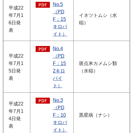
No.5
平成22
（PD
年7月1
イネツトムシ（水
F：15
6日発
稲）
キロバ
表
イト）
No.4
平成22
（PD
年7月1
F：15
斑点米カメムシ類
5日発
2キロ
（水稲）
表
バイ
ト）
No.3
平成22
（PD
年7月1
F：10
黒星病（ナシ）
4日発
キロバ
表
イト）