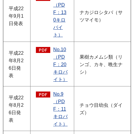
（PD
平成22
F：13
ナカジロシタバ（サ
年9月1
0キロ
ツマイモ）
日発表
バイ
ト）
No.10
平成22
（PD
果樹カメムシ類（リ
年8月2
F：20
ンゴ、カキ、晩生ナ
6日発
キロバ
シ）
表
イト）
No.9
平成22
（PD
年8月2
チョウ目幼虫（ダイ
F：11
6日発
ズ）
キロバ
表
イト）