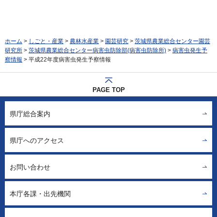
ホーム
>
しごと・産業
>
農林水産業
>
園芸研究
>
茨城県農業総合センター園芸
研究所
>
茨城県農業総合センター病害虫防除部(病害虫防除所)
>
病害虫発生予
察情報
> 平成22年度病害虫発生予察情報
PAGE TOP
県庁総合案内
県庁へのアクセス
お問い合わせ
本庁各課・出先機関