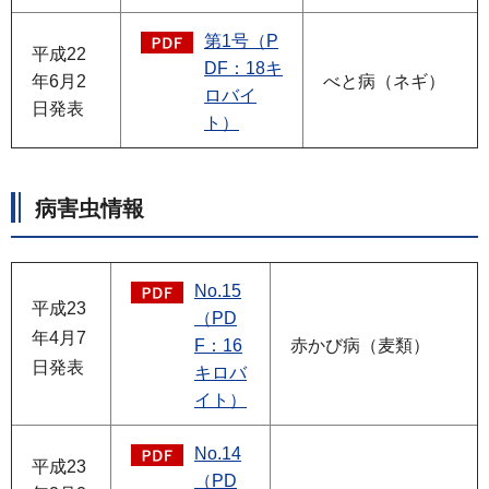
第1号（P
平成22
DF：18キ
年6月2
べと病（ネギ）
ロバイ
日発表
ト）
病害虫情報
No.15
平成23
（PD
年4月7
F：16
赤かび病（麦類）
日発表
キロバ
イト）
No.14
平成23
（PD