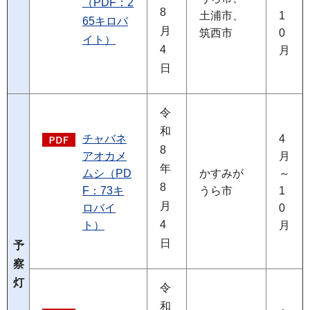
（PDF：2
8
土浦市、
1
65キロバ
月
筑西市
0
イト）
4
月
日
令
和
チャバネ
4
8
アオカメ
月
年
ムシ（PD
かすみが
～
8
F：73キ
うら市
1
月
ロバイ
0
4
ト）
月
日
予
察
灯
令
和