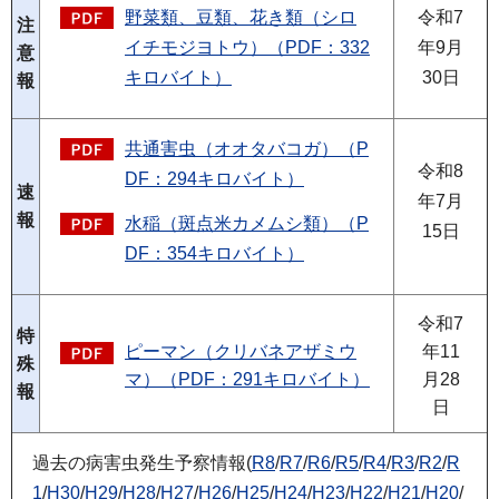
野菜類、豆類、花き類（シロ
令和7
注
イチモジヨトウ）（PDF：332
年9月
意
キロバイト）
30日
報
共通害虫（オオタバコガ）（P
令和8
DF：294キロバイト）
速
年7月
報
水稲（斑点米カメムシ類）（P
15日
DF：354キロバイト）
令和7
特
ピーマン（クリバネアザミウ
年11
殊
マ）（PDF：291キロバイト）
月28
報
日
過去の病害虫発生予察情報(
R8
/
R7
/
R6
/
R5
/
R4
/
R3
/
R2
/
R
1
/
H30
/
H29
/
H28
/
H27
/
H26
/
H25
/
H24
/
H23
/
H22
/
H21
/
H20
/