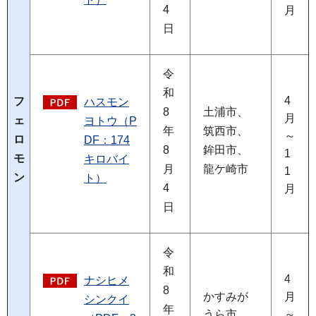
4
月
日
令
和
4
フ
ハスモン
8
土浦市、
月
ェ
ヨトウ（P
年
筑西市、
～
ロ
DF：174
8
鉾田市、
1
モ
キロバイ
月
龍ケ崎市
1
ン
ト）
4
月
日
令
和
4
ナシヒメ
8
かすみが
月
シンクイ
年
うら市、
～