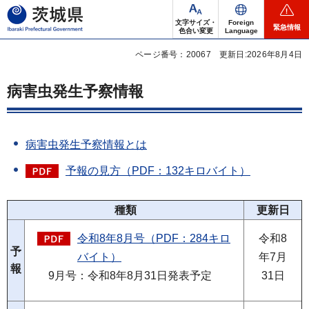
茨城県
文字サイズ・
Foreign
緊急情報
色合い変更
Language
ページ番号：20067
更新日:2026年8月4日
病害虫発生予察情報
病害虫発生予察情報とは
予報の見方（PDF：132キロバイト）
種類
更新日
令和8年8月号（PDF：284キロ
令和8
予
バイト）
年7月
報
9月号：令和8年8月31日発表予定
31日