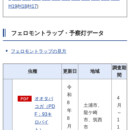
H19
/
H18
/
H17
)
フェロモントラップ・予察灯データ
フェロモントラップの見方
調査期
虫種
更新日
地域
間
令
和
4
オオタバ
8
土浦市、
月
コガ（PD
年
龍ケ崎
～
F：93キ
8
市、筑西
1
ロバイ
月
市
1
ト）