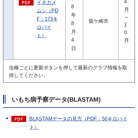
4
イネカメ
8
月
ムシ（PD
年
～
F：173キ
龍ケ崎市
8
1
ロバイ
月
0
ト）
4
月
日
虫種ごとに更新ボタンを押して最新のグラフ情報を取
得してください。
いもち病予察データ(BLASTAM)
BLASTAMデータの見方（PDF：50キロバイ
ト）