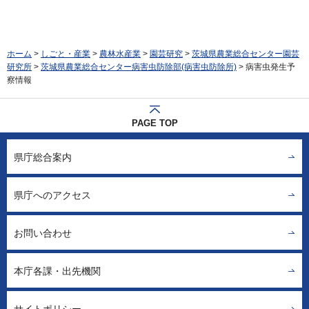
ホーム
>
しごと・産業
>
農林水産業
>
園芸研究
>
茨城県農業総合センター園芸
研究所
>
茨城県農業総合センター病害虫防除部(病害虫防除所)
> 病害虫発生予
察情報
PAGE TOP
県庁総合案内
県庁へのアクセス
お問い合わせ
本庁各課・出先機関
サイトポリシー