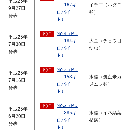
平成25年
F：167キ
イチゴ（ハダニ
9月27日
ロバイ
類）
発表
ト）
No.4（PD
平成25年
F：184キ
大豆（チョウ目
7月30日
ロバイ
幼虫）
発表
ト）
No.3（PD
平成25年
F：153キ
水稲（斑点米カ
7月16日
ロバイ
メムシ類）
発表
ト）
No.2（PD
平成25年
F：385キ
水稲（イネ縞葉
6月20日
ロバイ
枯病）
発表
ト）