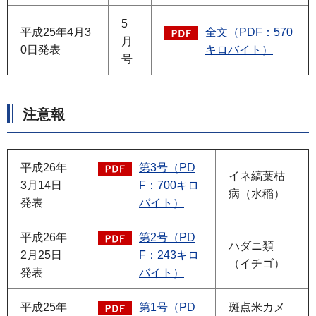
5
平成25年4月3
全文（PDF：570
月
0日発表
キロバイト）
号
注意報
平成26年
第3号（PD
イネ縞葉枯
3月14日
F：700キロ
病（水稲）
発表
バイト）
平成26年
第2号（PD
ハダニ類
2月25日
F：243キロ
（イチゴ）
発表
バイト）
平成25年
第1号（PD
斑点米カメ