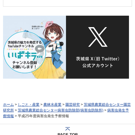
ホーム
>
しごと・産業
>
農林水産業
>
園芸研究
>
茨城県農業総合センター園芸
研究所
>
茨城県農業総合センター病害虫防除部(病害虫防除所)
>
病害虫発生予
察情報
> 平成25年度病害虫発生予察情報
PAGE TOP