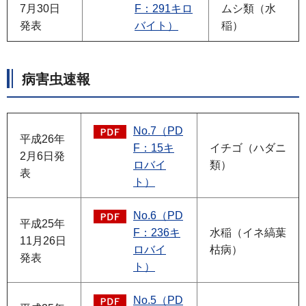
7月30日
F：291キロ
ムシ類（水
発表
バイト）
稲）
病害虫速報
No.7（PD
平成26年
F：15キ
イチゴ（ハダニ
2月6日発
ロバイ
類）
表
ト）
No.6（PD
平成25年
F：236キ
水稲（イネ縞葉
11月26日
ロバイ
枯病）
発表
ト）
No.5（PD