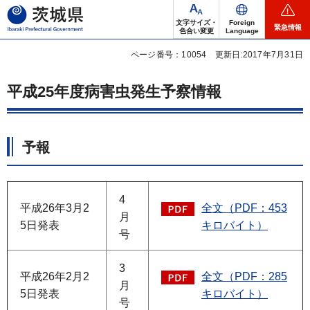
茨城県
文字サイズ・
Foreign
緊急情報
色合い変更
Language
ページ番号：10054
更新日:2017年7月31日
平成25年度病害虫発生予察情報
予報
4
平成26年3月2
全文（PDF：453
月
5日発表
キロバイト）
号
3
平成26年2月2
全文（PDF：285
月
5日発表
キロバイト）
号