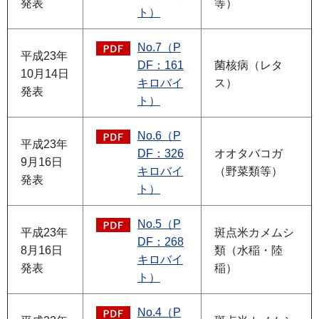
発表
等）
ト）
No.7（P
平成23年
DF：161
菌核病（レタ
10月14日
キロバイ
ス）
発表
ト）
No.6（P
平成23年
DF：326
オオタバコガ
9月16日
キロバイ
（野菜類等）
発表
ト）
No.5（P
平成23年
斑点米カメムシ
DF：268
8月16日
類（水稲・陸
キロバイ
発表
稲）
ト）
No.4（P