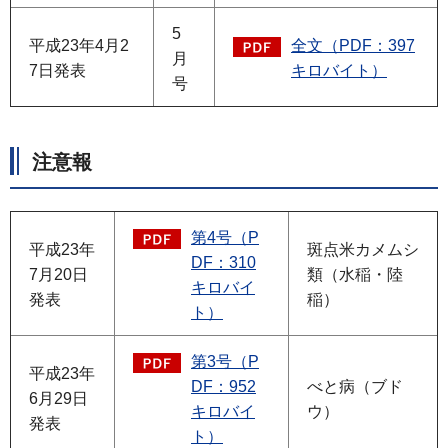
5
平成23年4月2
全文（PDF：397
月
7日発表
キロバイト）
号
注意報
第4号（P
平成23年
斑点米カメムシ
DF：310
7月20日
類（水稲・陸
キロバイ
発表
稲）
ト）
第3号（P
平成23年
DF：952
べと病（ブド
6月29日
キロバイ
ウ）
発表
ト）