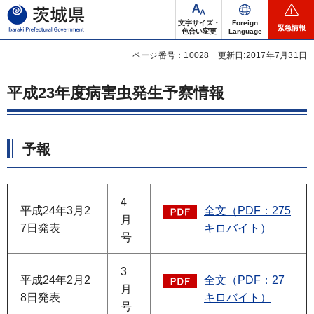
茨城県
文字サイズ・
Foreign
緊急情報
色合い変更
Language
ページ番号：10028
更新日:2017年7月31日
平成23年度病害虫発生予察情報
予報
4
平成24年3月2
全文（PDF：275
月
7日発表
キロバイト）
号
3
平成24年2月2
全文（PDF：27
月
8日発表
キロバイト）
号