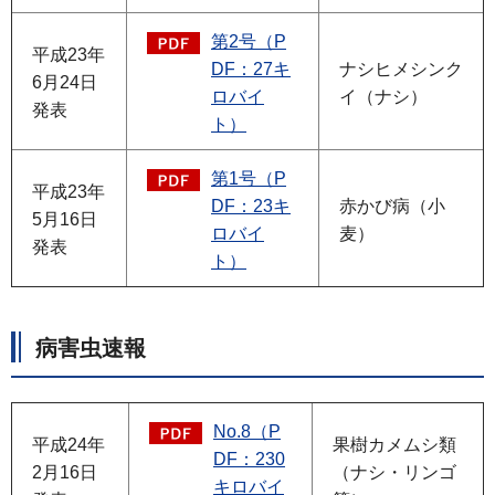
第2号（P
平成23年
DF：27キ
ナシヒメシンク
6月24日
ロバイ
イ（ナシ）
発表
ト）
第1号（P
平成23年
DF：23キ
赤かび病（小
5月16日
ロバイ
麦）
発表
ト）
病害虫速報
No.8（P
平成24年
果樹カメムシ類
DF：230
2月16日
（ナシ・リンゴ
キロバイ