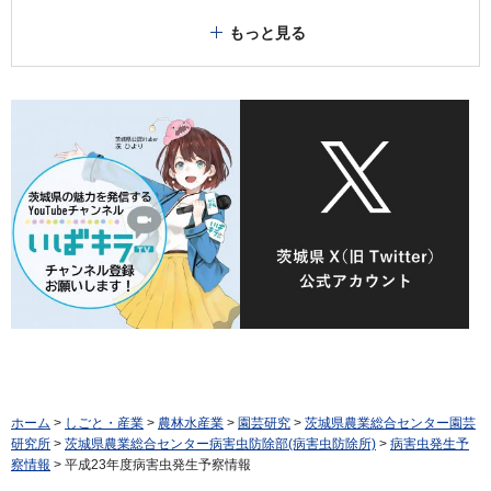
もっと見る
ホーム
>
しごと・産業
>
農林水産業
>
園芸研究
>
茨城県農業総合センター園芸
研究所
>
茨城県農業総合センター病害虫防除部(病害虫防除所)
>
病害虫発生予
察情報
> 平成23年度病害虫発生予察情報