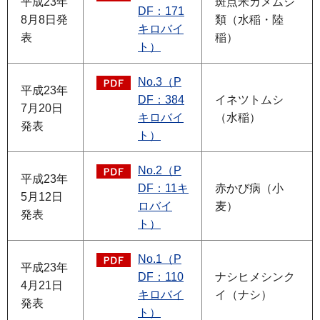
平成23年
斑点米カメムシ
DF：171
8月8日発
類（水稲・陸
キロバイ
表
稲）
ト）
No.3（P
平成23年
DF：384
イネツトムシ
7月20日
キロバイ
（水稲）
発表
ト）
No.2（P
平成23年
DF：11キ
赤かび病（小
5月12日
ロバイ
麦）
発表
ト）
No.1（P
平成23年
DF：110
ナシヒメシンク
4月21日
キロバイ
イ（ナシ）
発表
ト）