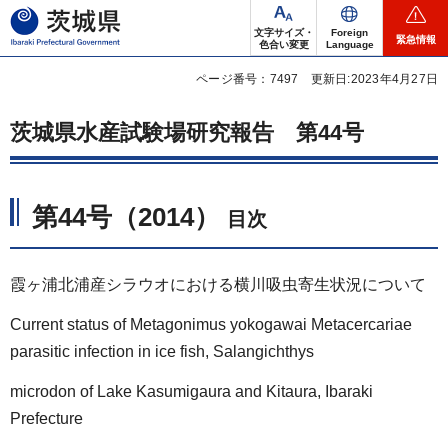
茨城県
文字サイズ・
Foreign
緊急情報
色合い変更
Language
ページ番号：7497
更新日:2023年4月27日
茨城県水産試験場研究報告
第
44号
第44号（2014）
目次
霞ヶ浦北浦産シラウオにおける横川吸虫寄生状況について
Current status of Metagonimus yokogawai Metacercariae
parasitic infection in ice fish, Salangichthys
microdon of Lake Kasumigaura and Kitaura, Ibaraki
Prefecture