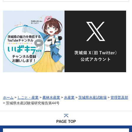
ホーム
>
しごと・産業
>
農林水産業
>
水産業
>
茨城県水産試験場
>
管理普及部
> 茨城県水産試験場研究報告第44号
PAGE TOP