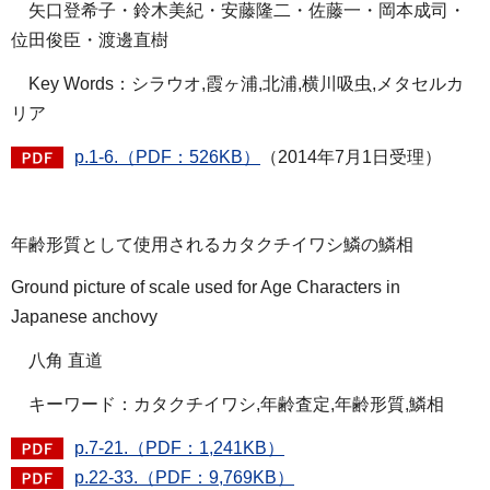
矢口登希子・鈴木美紀・安藤隆二・佐藤一・岡本成司・
位田俊臣・渡邊直樹
Key Words：シラウオ,霞ヶ浦,北浦,横川吸虫,メタセルカ
リア
p.1-6.（PDF：526KB）
（2014年7月1日受理）
年齢形質として使用されるカタクチイワシ鱗の鱗相
Ground picture of scale used for Age Characters in
Japanese anchovy
八角 直道
キーワード：カタクチイワシ,年齢査定,年齢形質,鱗相
p.7-21.（PDF：1,241KB）
p.22-33.（PDF：9,769KB）