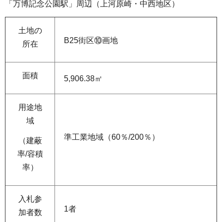
「万博記念公園駅」周辺（上河原崎・中西地区）
土地の
B25街区⑩画地
所在
面積
5,906.38㎡
用途地
域
準工業地域（60％/200％）
（建蔽
率/容積
率）
入札参
1者
加者数