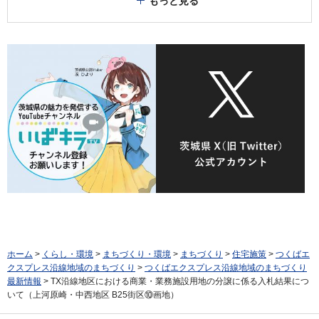
もっと見る
ホーム
>
くらし・環境
>
まちづくり・環境
>
まちづくり
>
住宅施策
>
つくばエ
クスプレス沿線地域のまちづくり
>
つくばエクスプレス沿線地域のまちづくり
最新情報
> TX沿線地区における商業・業務施設用地の分譲に係る入札結果につ
いて（上河原崎・中西地区 B25街区⑩画地）