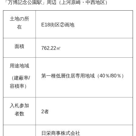
「万博記念公園駅」周辺（上河原崎・中西地区）
土地の所
E18街区②画地
在
面積
762.22㎡
用途地域
第一種低層住居専用地域（40％/80％）
（建蔽率/
容積率）
入札参加
2者
者数
日栄商事株式会社