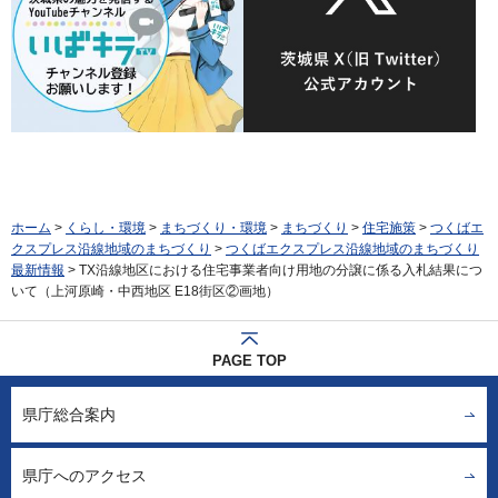
ホーム
>
くらし・環境
>
まちづくり・環境
>
まちづくり
>
住宅施策
>
つくばエ
クスプレス沿線地域のまちづくり
>
つくばエクスプレス沿線地域のまちづくり
最新情報
> TX沿線地区における住宅事業者向け用地の分譲に係る入札結果につ
いて（上河原崎・中西地区 E18街区②画地）
PAGE TOP
県庁総合案内
県庁へのアクセス