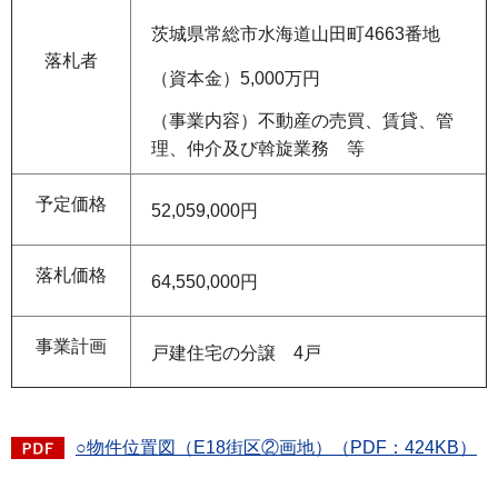
茨城県常総市水海道山田町4663番地
落札者
（資本金）5,000万円
（事業内容）不動産の売買、賃貸、管
理、仲介及び斡旋業務 等
予定価格
52,059,000円
落札価格
64,550,000円
事業計画
戸建住宅の分譲 4戸
○物件位置図（E18街区②画地）（PDF：424KB）