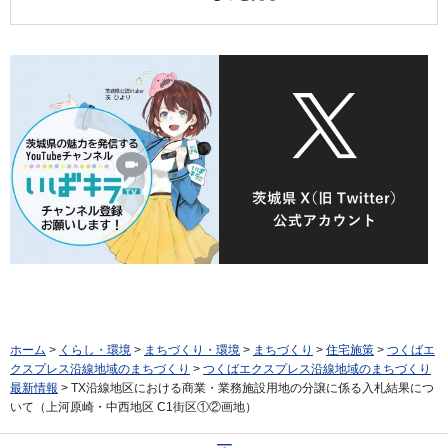
ホーム
>
くらし・環境
>
まちづくり・環境
>
まちづくり
>
住宅施策
>
つくばエ
クスプレス沿線地域のまちづくり
>
つくばエクスプレス沿線地域のまちづくり
最新情報
> TX沿線地区における商業・業務施設用地の分譲に係る入札結果につ
いて（上河原崎・中西地区 C1街区①②画地）