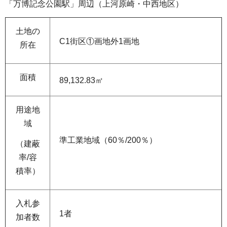
「万博記念公園駅」周辺（上河原崎・中西地区）
土地の
C1街区①画地外1画地
所在
面積
89,132.83㎡
用途地
域
準工業地域（60％/200％）
（建蔽
率/容
積率）
入札参
1者
加者数