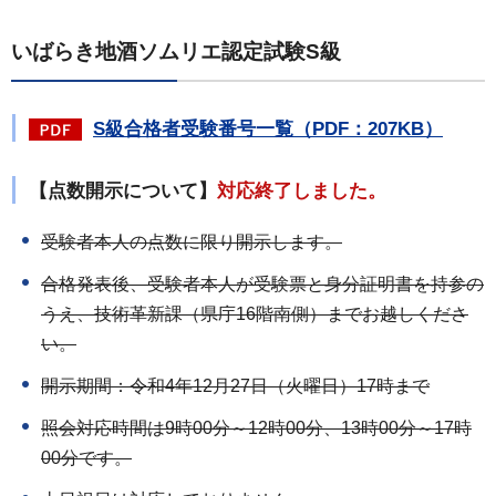
いばらき地酒ソムリエ認定試験S級
S級合格者受験番号一覧（PDF：207KB）
【点数開示について】
対応終了しました。
受験者本人の点数に限り開示します。
合格発表後、受験者本人が受験票と身分証明書を持参の
うえ、技術革新課（県庁16階南側）までお越しくださ
い。
開示期間：令和4年12月27日（火曜日）17時まで
照会対応時間は9時00分～12時00分、13時00分～17時
00分です。