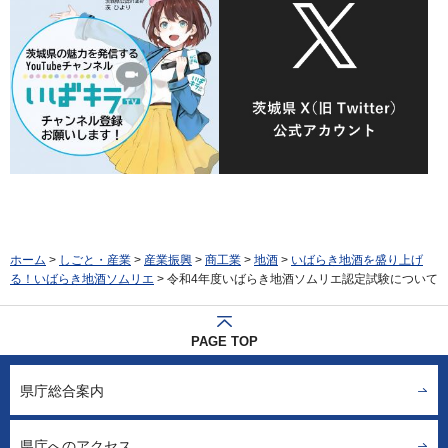
ホーム
>
しごと・産業
>
産業振興
>
商工業
>
地酒
>
いばらき地酒を盛り上げ
る！いばらき地酒ソムリエ
> 令和4年度いばらき地酒ソムリエ認定試験について
PAGE TOP
県庁総合案内
県庁へのアクセス