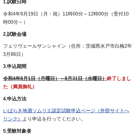
1.試験日時
令和4年9月19日（月・祝）11時00分～12時00分（受付10
時00分～）
2.試験会場
フェリヴェールサンシャイン（住所：茨城県水戸市白梅2年
3月86日）
3.申込期間
令和4年8月1日（月曜日）～8月31日（水曜日）
終了しまし
た（満員御礼）
4.申込方法
いばらき地酒ソムリエ認定試験申込ページ（外部サイトへ
リンク）
より申込を行ってください。
5.受験対象者