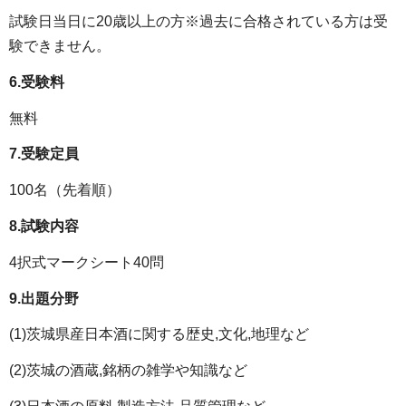
試験日当日に20歳以上の方※過去に合格されている方は受
験できません。
6.受験料
無料
7.受験定員
100名（先着順）
8.試験内容
4択式マークシート40問
9.出題分野
(1)茨城県産日本酒に関する歴史,文化,地理など
(2)茨城の酒蔵,銘柄の雑学や知識など