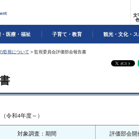
文
康・医療・福祉
子育て・教育
観光・文化・ス
の監視について
> 監視委員会評価部会報告書
書
（令和4年度～）
対象調査：期間
評価部会開