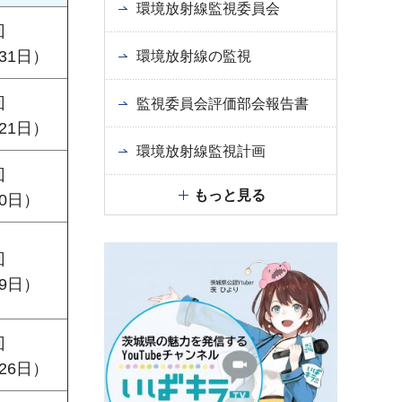
環境放射線監視委員会
回
31日）
環境放射線の監視
回
監視委員会評価部会報告書
21日）
環境放射線監視計画
回
もっと見る
0日）
回
9日）
回
26日）