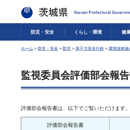
茨城県
防災・安全
くらし・環境
健
ホーム
>
防災・安全
>
防災
>
原子力安全行政
>
環境放射線
監視委員会評価部会報告
評価部会報告書は、以下でご覧いただけます。
評価部会報告書