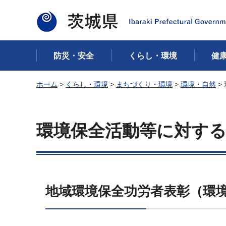
茨城県
防災・安全
くらし・環境
健
ホーム
>
くらし・環境
>
まちづくり・環境
>
環境・自然
>
環境保全活動等に対す
地域環境保全功労者表彰（環