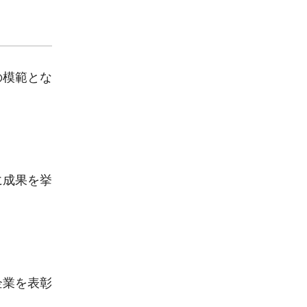
の模範とな
に成果を挙
企業を表彰