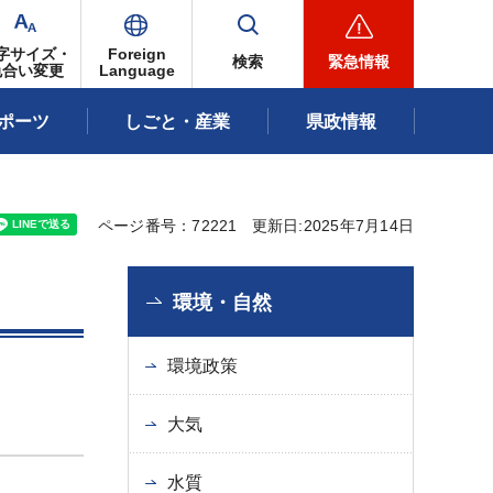
字サイズ・
Foreign
検索
緊急情報
色合い変更
Language
ポーツ
しごと・産業
県政情報
ページ番号：72221
更新日:2025年7月14日
環境・自然
環境政策
大気
水質