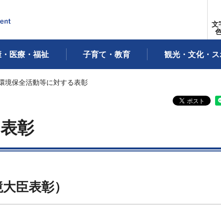
文
康・医療・福祉
子育て・教育
観光・文化・ス
 環境保全活動等に対する表彰
る表彰
境大臣表彰）