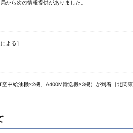
衛局から次の情報提供がありました。
］
視による］
］
TT空中給油機×2機、A400M輸送機×3機）が到着［北関
て