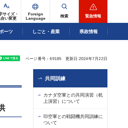
字サイズ・
Foreign
検索
緊急情報
色合い変更
Language
ポーツ
しごと・産業
県政情報
ページ番号：69185
更新日:2024年7月22日
共同訓練
カナダ空軍との共同演習（机
上演習）について
供
印空軍との戦闘機共同訓練に
ついて