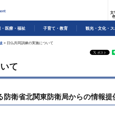
文
康・医療・福祉
子育て・教育
観光・文化・ス
練
> 日仏共同訓練の実施について
ついて
る防衛省北関東防衛局からの情報提