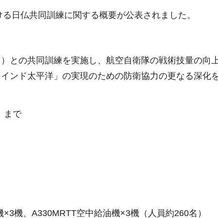
おける日仏共同訓練に関する概要が公表されました。
。）との共同訓練を実施し、航空自衛隊の戦術技量の向
たインド太平洋」の実現のための防衛協力の更なる深化
）まで
×3機、A330MRTT空中給油機×3機（人員約260名）