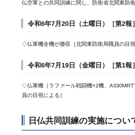
仏空軍との共同訓練に関し、防衛省北関東防
令和6年7月20日（土曜日）［第2報
♢仏軍機全機が撤収［北関東防衛局職員の目
令和6年7月19日（金曜日）［第1報
♢仏軍機（ラファール戦闘機×2機、A330MR
員の目視による］
日仏共同訓練の実施につい