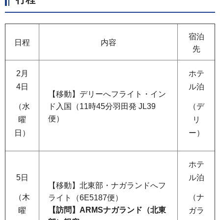
宿泊
日程
内容
先
2月
ホテ
4日
ル泊
【移動】デリーへフライト・イン
（水
（デ
ド入国（11時45分羽田発 JL39
便）
曜
リ
日）
ー）
ホテ
5日
ル泊
【移動】北東部・ナガランドへフ
（木
（ナ
ライト（6E5187便）
【訪問】ARMSナガランド（北東
曜
ガラ