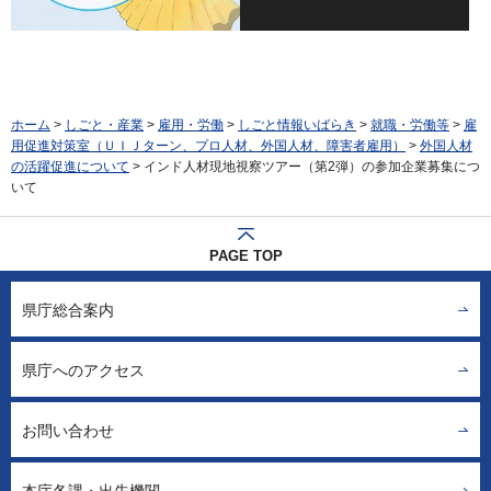
ホーム
>
しごと・産業
>
雇用・労働
>
しごと情報いばらき
>
就職・労働等
>
雇
用促進対策室（ＵＩＪターン、プロ人材、外国人材、障害者雇用）
>
外国人材
の活躍促進について
> インド人材現地視察ツアー（第2弾）の参加企業募集につ
いて
PAGE TOP
県庁総合案内
県庁へのアクセス
お問い合わせ
本庁各課・出先機関