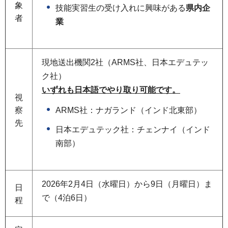
象
技能実習生の受け入れに興味がある
県内企
者
業
現地送出機関2社（ARMS社、日本エデュテッ
ク社）
いずれも日本語でやり取り可能です。
視
ARMS社：ナガランド（インド北東部）
察
先
日本エデュテック社：チェンナイ（インド
南部）
2026年2月4日（水曜日）から9日（月曜日）ま
日
で（4泊6日）
程