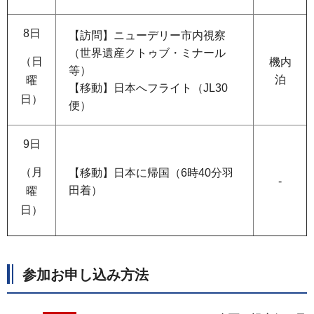
8日
【訪問】ニューデリー市内視察
（世界遺産クトゥブ・ミナール
（日
機内
等）
泊
曜
【移動】日本へフライト（JL30
日）
便）
9日
（月
【移動】日本に帰国（6時40分羽
-
田着）
曜
日）
参加お申し込み方法