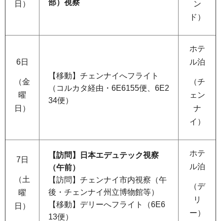
部）視察
日）
ン
ド）
ホテ
6日
ル泊
【移動】チェンナイへフライト
（金
（チ
（コルカタ経由・6E6155便、6E2
曜
ェン
34便）
日）
ナ
イ）
ホテ
【訪問】日本エデュテック視察
7日
ル泊
（午前）
（土
【訪問】チェンナイ市内視察（午
（デ
後・チェンナイ州立博物館等）
曜
リ
【移動】デリーへフライト（6E6
日）
ー）
13便）