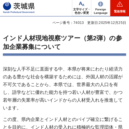
茨城県
文字サイズ・
Foreign
緊急情報
色合い変更
Language
ページ番号：74013
更新日:2025年12月25日
インド人材現地視察ツアー（第2弾）の参
加企業募集について
深刻な人手不足に直面する中、本県が将来にわたり経済力
のある豊かな社会を構築するためには、外国人材の活躍が
不可欠であることから、本県では、世界最大の人口を有
し、語学などに優れた能力を持つ若い人材が豊富で、かつ
若年層の失業率が高いインドからの人材受入れを推進して
います。
この度、県内企業とインド人材とのパイプ確立に繋げるこ
とを目的に、インド人材の受入れに積極的な監理団体・県