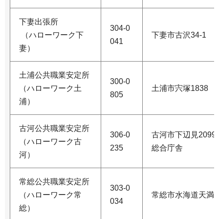
下妻出張所
304-0
（ハローワーク下
下妻市古沢34-1
041
妻）
土浦公共職業安定所
300-0
（ハローワーク土
土浦市宍塚1838
805
浦）
古河公共職業安定所
306-0
古河市下辺見209
（ハローワーク古
235
総合庁舎
河）
常総公共職業安定所
303-0
（ハローワーク常
常総市水海道天満町
034
総）