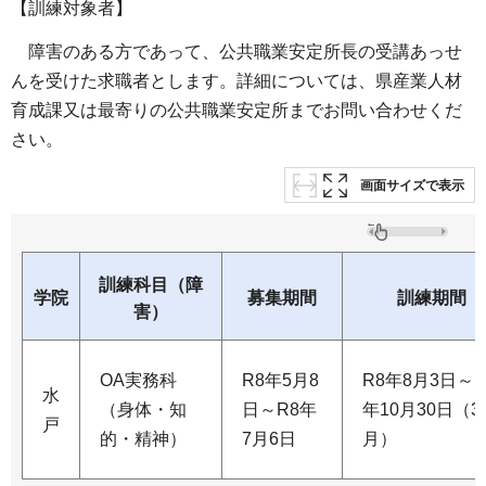
【訓練対象者】
障害のある方
であって、公共職業安定所長の受講あっせ
んを受けた求職者とします。詳細については、県産業人材
育成課又は最寄りの公共職業安定所までお問い合わせくだ
さい。
画面サイズで表示
訓練科目（障
学院
募集期間
訓練期間
害）
OA実務科
R8年5月8
R8年8月3日～R
水
（身体・知
日～R8年
年10月30日（3
戸
的・精神）
7月6日
月）