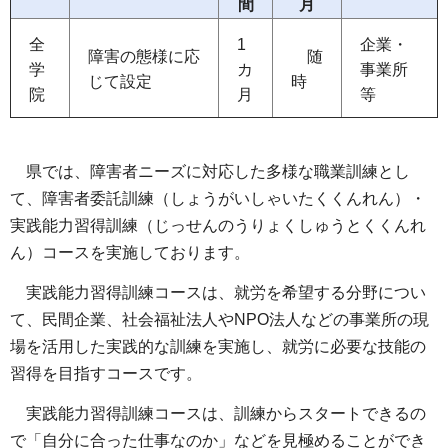
間
月
全
1
企業・
障害の態様に応
随
学
カ
事業所
じて設定
時
院
月
等
県では
、障害者ニーズに対応した多様な職業訓練とし
て、障害者委託訓練（しょうがいしゃいたくくんれん）・
実践能力習得訓練（じっせんのうりょくしゅうとくくんれ
ん）コースを実施しております。
実践
能力習得訓練コースは、就労を希望する分野につい
て、民間企業、社会福祉法人やNPO法人などの事業所の現
場を活用した実践的な訓練を実施し、就労に必要な技能の
習得を目指すコースです。
実践
能力習得訓練コースは、訓練からスタートできるの
で「自分に合った仕事なのか」などを見極めることができ