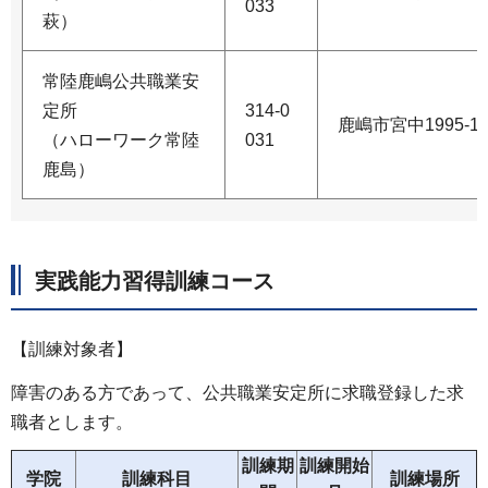
033
萩）
常陸鹿嶋公共職業安
定所
314-0
鹿嶋市宮中1995-1
（ハローワーク常陸
031
鹿島）
実践能力習得訓練コース
【訓練対象者】
障害のある方であって、公共職業安定所に求職登録した求
職者とします。
訓練期
訓練開始
学院
訓練科目
訓練場所