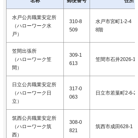
名称
郵便番号
住所
水戸公共職業安定所
310-8
水戸市宮町1-2-4
（ハローワーク水
509
8階
戸）
笠間出張所
309-1
（ハローワーク笠
笠間市石井2026-1
613
間）
日立公共職業安定所
317-0
（ハローワーク日
日立市若葉町2-6-2
063
立）
筑西公共職業安定所
308-0
（ハローワーク筑
筑西市成田628-1
821
西）