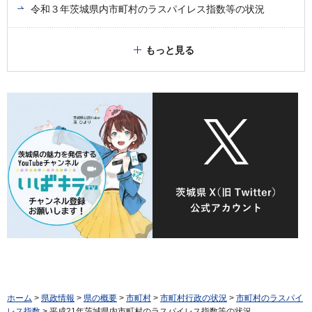
令和３年茨城県内市町村のラスパイレス指数等の状況
もっと見る
ホーム
>
県政情報
>
県の概要
>
市町村
>
市町村行政の状況
>
市町村のラスパイ
レス指数
> 平成21年茨城県内市町村のラスパイレス指数等の状況