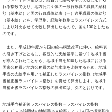
れる指数であり、地方公共団体の一般行政職の職員の給料
額（基本給）と国の行政職俸給表（一）適用職員の俸給額
（基本給）とを、学歴別、経験年数別にラスパイレス方式
により対比させて比較し算出したもので、国を100としたも
のです。
また
、平成18年度から国の給与構造改革に伴い、給料表
の引き下げとともに、客観的な支給基準に基づく地域手当
が導入されたことから、地域手当を加味した地域における
国家公務員と地方公務員の給与水準を比較するため、地域
手当の支給率を用いて補正したラスパイレス指数（地域手
当補正後ラスパイレス指数）を併せて算出します。地域手
当補正後ラスパイレス指数の算出式は、次のとおりです。
地域手当補正後ラスパイレス指数＝ラスパイレス指数
×｛（1＋当該団体の地域手当支給率）／（1＋国の指定基準