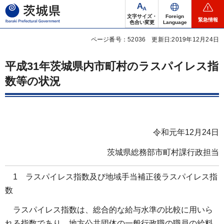
茨城県
文字サイズ・
Foreign
緊急情報
色合い変更
Language
ページ番号：52036
更新日:2019年12月24日
平成31年茨城県内市町村のラスパイレス指
数等の状況
令和元年12月24日
茨城県総務部市町村課行政担当
1 ラスパイレス指数及び地域手当補正後ラスパイレス指
数
ラスパイレス指数は、総合的な給与水準の比較に用いら
れる指数であり、地方公共団体の一般行政職の職員の給料