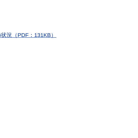
況（PDF：131KB）