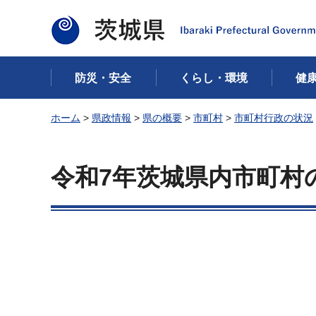
茨城県
防災・安全
くらし・環境
健
ホーム
>
県政情報
>
県の概要
>
市町村
>
市町村行政の状況
令和7年茨城県内市町村