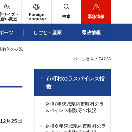
字サイズ・
Foreign
検索
緊急情報
色合い変更
Language
ポーツ
しごと・産業
県政情報
指数等の状況
ページ番号：74228
市町村のラスパイレス指
数
令和7年茨城県内市町村のラ
スパイレス指数等の状況
12月25日
令和６年茨城県内市町村のラ