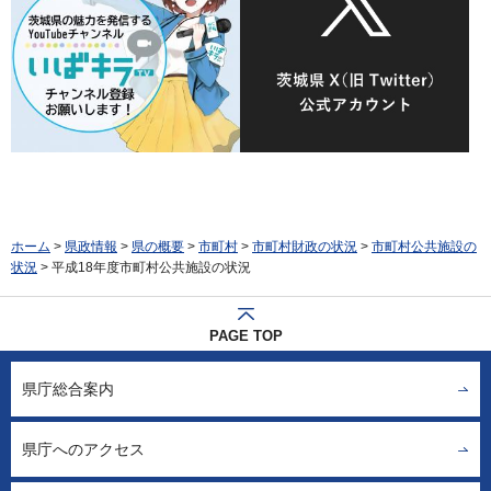
ホーム
>
県政情報
>
県の概要
>
市町村
>
市町村財政の状況
>
市町村公共施設の
状況
> 平成18年度市町村公共施設の状況
PAGE TOP
県庁総合案内
県庁へのアクセス