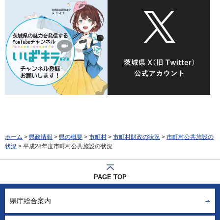
ホーム
>
県政情報
>
県の概要
>
市町村
>
市町村財政の状況
>
市町村公共施設の
状況
> 平成28年度市町村公共施設の状況
PAGE TOP
県庁総合案内