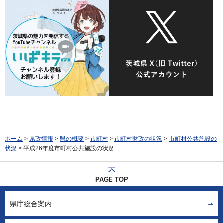
ホーム
>
県政情報
>
県の概要
>
市町村
>
市町村財政の状況
>
市町村公共施設の
状況
> 平成26年度市町村公共施設の状況
PAGE TOP
県庁総合案内