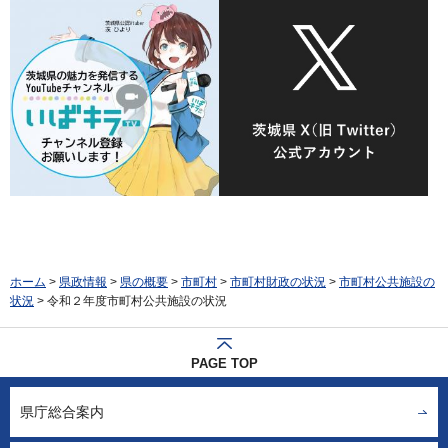
ホーム
>
県政情報
>
県の概要
>
市町村
>
市町村財政の状況
>
市町村公共施設の
状況
> 令和２年度市町村公共施設の状況
PAGE TOP
県庁総合案内