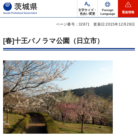
茨城県
文字サイズ・
Foreign
緊急情報
色合い変更
Language
ページ番号：32871
更新日:2015年12月28日
[春]十王パノラマ公園（日立市）