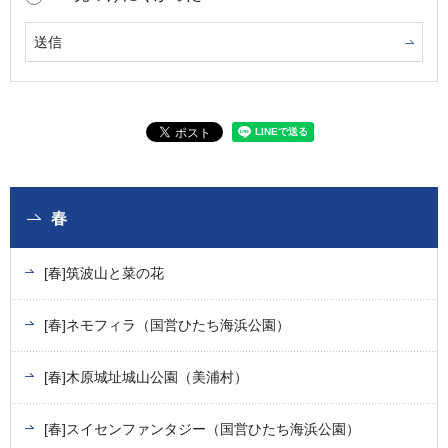
春
[春]筑波山と菜の花
[春]ネモフィラ（国営ひたち海浜公園）
[春]木原城址城山公園（美浦村）
[春]スイセンファンタジー（国営ひたち海浜公園）