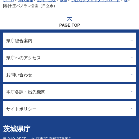
ホーム
>
県政情報
>
広報・広聴
>
広報
>
いばらきフォトダウンロード
>
春
>
[春]十王パノラマ公園（日立市）
PAGE TOP
県庁総合案内
県庁へのアクセス
お問い合わせ
本庁各課・出先機関
サイトポリシー
茨城県庁