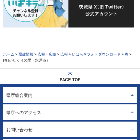
ホーム
>
県政情報
>
広報・広聴
>
広報
>
いばらきフォトダウンロード
>
春
>
[春]かたくりの里（水戸市）
PAGE TOP
県庁総合案内
県庁へのアクセス
お問い合わせ