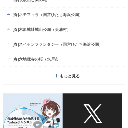
[春]ネモフィラ（国営ひたち海浜公園）
[春]木原城址城山公園（美浦村）
[春]スイセンファンタジー（国営ひたち海浜公園）
[春]六地蔵寺の桜（水戸市）
もっと見る