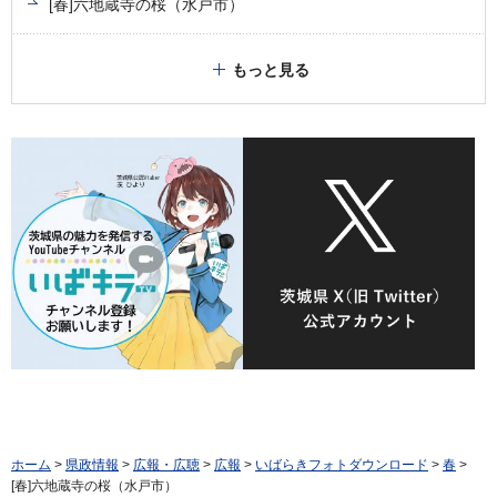
[春]六地蔵寺の桜（水戸市）
もっと見る
ホーム
>
県政情報
>
広報・広聴
>
広報
>
いばらきフォトダウンロード
>
春
>
[春]六地蔵寺の桜（水戸市）