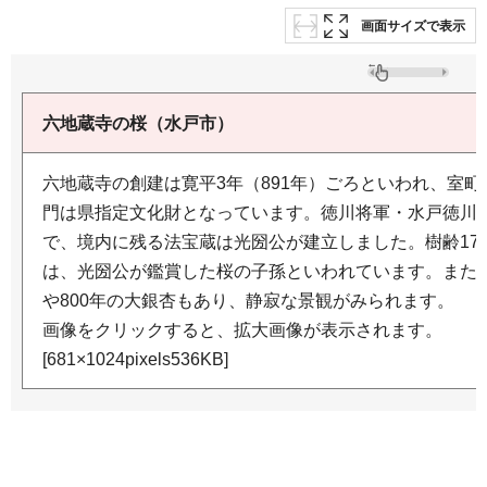
画面サイズで表示
六地蔵寺の桜（水戸市）
六地蔵寺の創建は寛平3年（891年）ごろといわれ、室
門は県指定文化財となっています。徳川将軍・水戸徳川
で、境内に残る法宝蔵は光圀公が建立しました。樹齢17
は、光圀公が鑑賞した桜の子孫といわれています。また、
や800年の大銀杏もあり、静寂な景観がみられます。
画像をクリックすると、拡大画像が表示されます。
[681×1024pixels536KB]