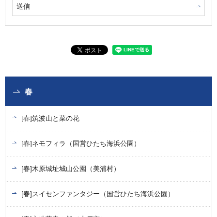
春
[春]筑波山と菜の花
[春]ネモフィラ（国営ひたち海浜公園）
[春]木原城址城山公園（美浦村）
[春]スイセンファンタジー（国営ひたち海浜公園）