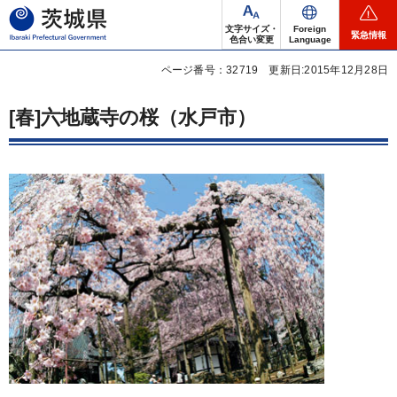
茨城県
文字サイズ・
Foreign
緊急情報
色合い変更
Language
ページ番号：32719
更新日:2015年12月28日
[春]六地蔵寺の桜（水戸市）