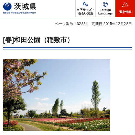
茨城県
文字サイズ・
Foreign
緊急情報
色合い変更
Language
ページ番号：32884
更新日:2015年12月28日
[春]和田公園（稲敷市）