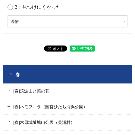
3：見つけにくかった
春
[春]筑波山と菜の花
[春]ネモフィラ（国営ひたち海浜公園）
[春]木原城址城山公園（美浦村）