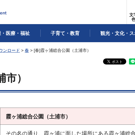
文
康・医療・福祉
子育て・教育
観光・文化・ス
ウンロード
>
春
> [春]霞ヶ浦総合公園（土浦市）
浦市）
霞ヶ浦総合公園（土浦市）
その名の通り、霞ヶ浦に面した場所にある霞ヶ浦総