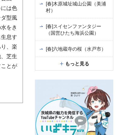
[春]木原城址城山公園（美浦
春には色
村）
ンダ型風
[春]スイセンファンタジー
の水をき
（国営ひたち海浜公園）
に生息す
あり、楽
[春]六地蔵寺の桜（水戸市）
他、芝生
もっと見る
すことが