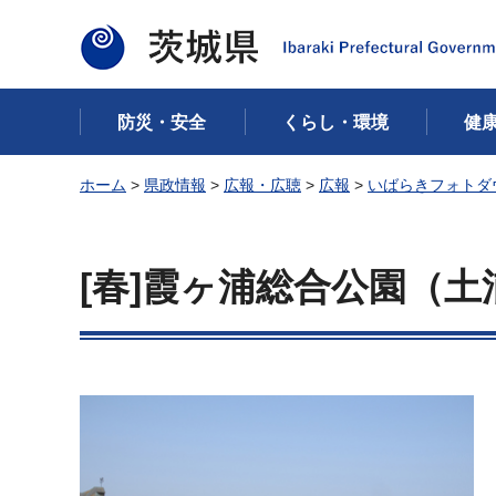
茨城県
防災・安全
くらし・環境
健
ホーム
>
県政情報
>
広報・広聴
>
広報
>
いばらきフォトダ
[春]霞ヶ浦総合公園（土