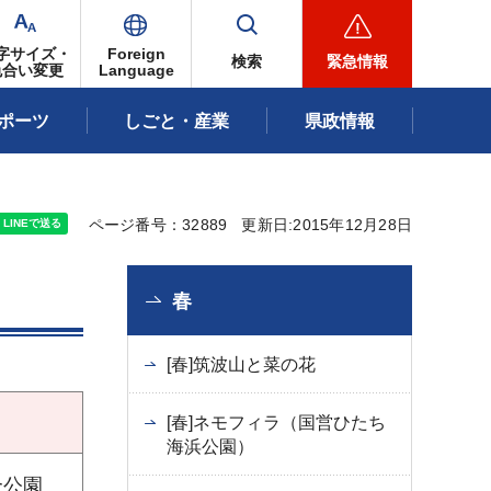
字サイズ・
Foreign
検索
緊急情報
色合い変更
Language
ポーツ
しごと・産業
県政情報
ページ番号：32889
更新日:2015年12月28日
春
[春]筑波山と菜の花
[春]ネモフィラ（国営ひたち
海浜公園）
合公園