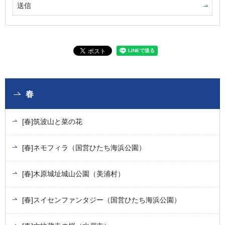
春
[春]筑波山と菜の花
[春]ネモフィラ（国営ひたち海浜公園）
[春]木原城址城山公園（美浦村）
[春]スイセンファンタジー（国営ひたち海浜公園）