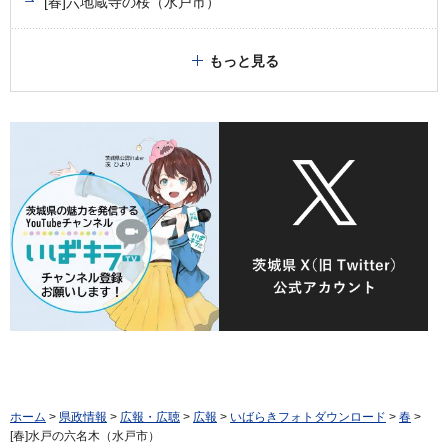
[春]六地蔵寺の桜（水戸市）
もっと見る
ホーム
>
県政情報
>
広報・広聴
>
広報
>
いばらきフォトダウンロード
>
春
>
[春]水戸の六名木（水戸市）