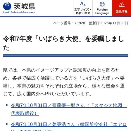
茨城県
文字サイズ・
Foreign
緊急情報
色合い変更
Language
ページ番号：73928
更新日:2025年11月18日
令和7年度「いばらき大使」を委嘱しまし
た
県では、本県のイメージアップと認知度の向上を図るた
め、各界で幅広く活躍している方を「いばらき大使」へ委
嘱し、本県の魅力をそれぞれの立場から、様々な機会を通
じて、広く国内外へPRいただいています。
令和7年10月31日／齋藤優一郎さん（「スタジオ地図」
代表取締役）
令和7年10月31日／姜秉浩さん（韓国航空会社「エアロ