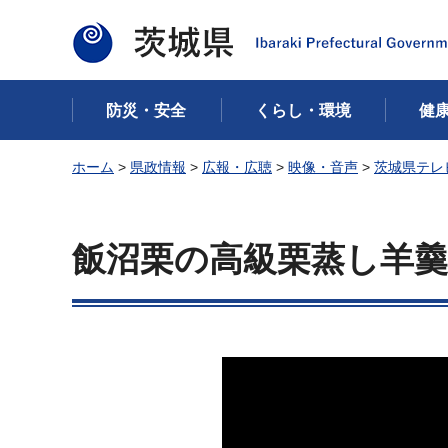
茨城県
防災・安全
くらし・環境
健
ホーム
>
県政情報
>
広報・広聴
>
映像・音声
>
茨城県テレ
飯沼栗の高級栗蒸し羊羹