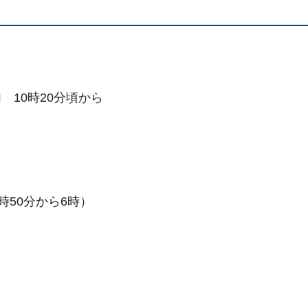
内
1
0時20分頃から
50分から6時）
）