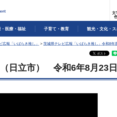
文
康・医療・福祉
子育て・教育
観光・文化・ス
ビ広報「いばらき推し」
>
茨城県テレビ広報「いばらき推し」令和8年
（日立市）
令
和6年8月23