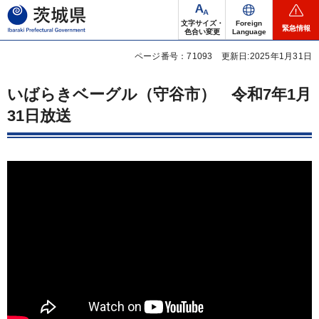
茨城県
文字サイズ・
Foreign
緊急情報
色合い変更
Language
ページ番号：71093
更新日:2025年1月31日
いばらきベーグル（守谷市）
令
和7年1月
31日放送