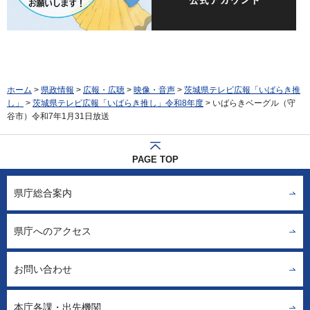
ホーム
>
県政情報
>
広報・広聴
>
映像・音声
>
茨城県テレビ広報「いばらき推
し」
>
茨城県テレビ広報「いばらき推し」令和8年度
> いばらきベーグル（守
谷市）令和7年1月31日放送
PAGE TOP
県庁総合案内
県庁へのアクセス
お問い合わせ
本庁各課・出先機関