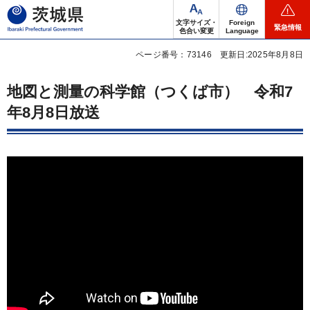
茨城県
文字サイズ・
Foreign
緊急情報
色合い変更
Language
ページ番号：73146
更新日:2025年8月8日
地図と測量の科学館（つくば市）
令
和7
年8月8日放送