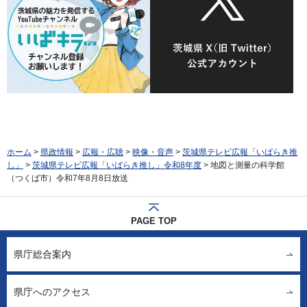
ホーム
>
県政情報
>
広報・広聴
>
映像・音声
>
茨城県テレビ広報「いばらき推
し」
>
茨城県テレビ広報「いばらき推し」令和8年度
> 地図と測量の科学館
（つくば市）令和7年8月8日放送
PAGE TOP
県庁総合案内
県庁へのアクセス