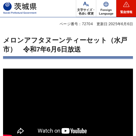
茨城県
文字サイズ・
Foreign
緊急情報
色合い変更
Language
ページ番号：72704
更新日:2025年6月6日
メロンアフタヌーンティーセット（水戸
市）
令
和7年6月6日放送