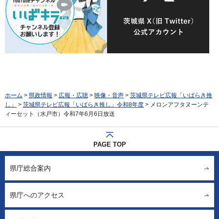
ホーム
>
県政情報
>
広報・広聴
>
映像・音声
>
茨城県テレビ広報「いばらき推
し」
>
茨城県テレビ広報「いばらき推し」令和8年度
> メロンアフタヌーンテ
ィーセット（水戸市）令和7年6月6日放送
PAGE TOP
県庁総合案内
県庁へのアクセス