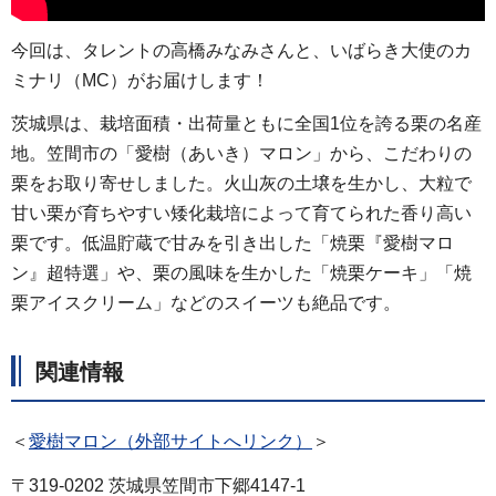
今回は、タレントの高橋みなみさんと、いばらき大使のカ
ミナリ（MC）がお届けします！
茨城県は、栽培面積・出荷量ともに全国1位を誇る栗の名産
地。笠間市の「愛樹（あいき）マロン」から、こだわりの
栗をお取り寄せしました。火山灰の土壌を生かし、大粒で
甘い栗が育ちやすい矮化栽培によって育てられた香り高い
栗です。低温貯蔵で甘みを引き出した「焼栗『愛樹マロ
ン』超特選」や、栗の風味を生かした「焼栗ケーキ」「焼
栗アイスクリーム」などのスイーツも絶品です。
関連情報
＜
愛樹マロン（外部サイトへリンク）
＞
〒319-0202 茨城県笠間市下郷4147-1