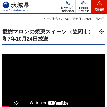
茨城県
文字サイズ・
Foreign
緊急情報
色合い変更
Language
ページ番号：73730
更新日:2025年10月24日
愛樹マロンの焼栗スイーツ（笠間市）
令
和7年10月24日放送