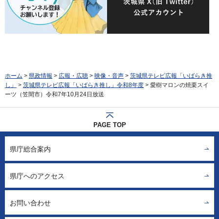
ホーム
>
県政情報
>
広報・広聴
>
映像・音声
>
茨城県テレビ広報「いばらき推
し」
>
茨城県テレビ広報「いばらき推し」令和8年度
> 愛樹マロンの焼栗スイ
ーツ（笠間市）令和7年10月24日放送
PAGE TOP
県庁総合案内
県庁へのアクセス
お問い合わせ