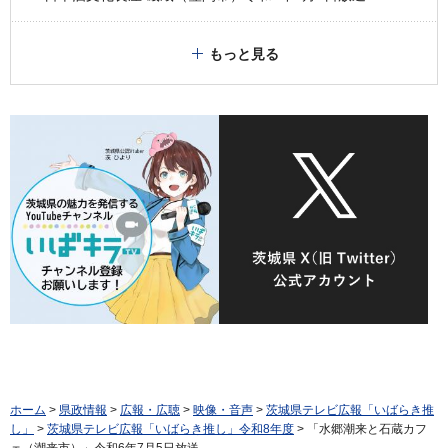
もっと見る
ホーム
>
県政情報
>
広報・広聴
>
映像・音声
>
茨城県テレビ広報「いばらき推
し」
>
茨城県テレビ広報「いばらき推し」令和8年度
> 「水郷潮来と石蔵カフ
ェ（潮来市）」令和6年7月5日放送