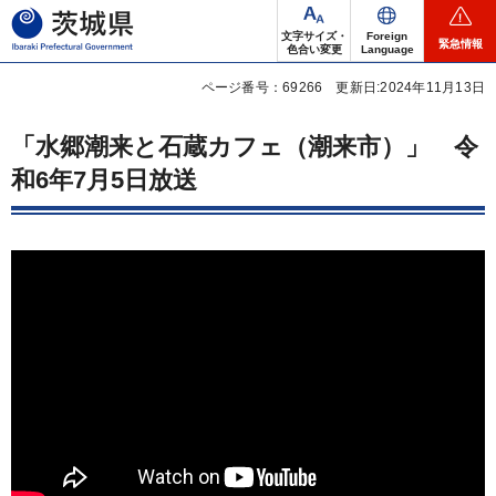
茨城県
文字サイズ・
Foreign
緊急情報
色合い変更
Language
ページ番号：69266
更新日:2024年11月13日
「水郷潮来と石蔵カフェ（潮来市）」
令
和6年7月5日放送