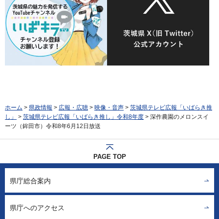
ホーム
>
県政情報
>
広報・広聴
>
映像・音声
>
茨城県テレビ広報「いばらき推
し」
>
茨城県テレビ広報「いばらき推し」令和8年度
> 深作農園のメロンスイ
ーツ（鉾田市）令和8年6月12日放送
PAGE TOP
県庁総合案内
県庁へのアクセス