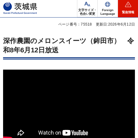
茨城県
文字サイズ・
Foreign
緊急情報
色合い変更
Language
ページ番号：75518
更新日:2026年6月12日
深作農園のメロンスイーツ（鉾田市）
令
和8年6月12日放送