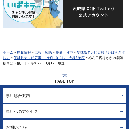
ホーム
>
県政情報
>
広報・広聴
>
映像・音声
>
茨城県テレビ広報「いばらき推
し」
>
茨城県テレビ広報「いばらき推し」令和8年度
> めん工房ほさかの常陸
秋そば（桜川市）令和7年10月17日放送
PAGE TOP
県庁総合案内
県庁へのアクセス
お問い合わせ