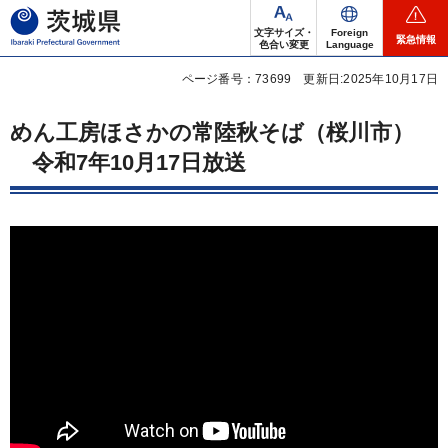
茨城県
文字サイズ・
Foreign
緊急情報
色合い変更
Language
ページ番号：73699
更新日:2025年10月17日
めん工房ほさかの常陸秋そば（桜川市）
令
和7年10月17日放送