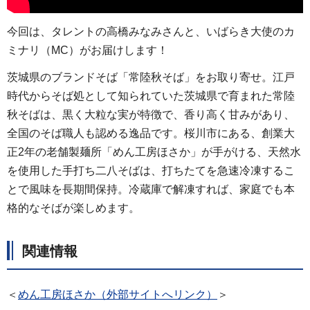
今回は、タレントの高橋みなみさんと、いばらき大使のカ
ミナリ（MC）がお届けします！
茨城県のブランドそば「常陸秋そば」をお取り寄せ。江戸
時代からそば処として知られていた茨城県で育まれた常陸
秋そばは、黒く大粒な実が特徴で、香り高く甘みがあり、
全国のそば職人も認める逸品です。桜川市にある、創業大
正2年の老舗製麺所「めん工房ほさか」が手がける、天然水
を使用した手打ち二八そばは、打ちたてを急速冷凍するこ
とで風味を長期間保持。冷蔵庫で解凍すれば、家庭でも本
格的なそばが楽しめます。
関連情報
＜
めん工房ほさか（外部サイトへリンク）
＞