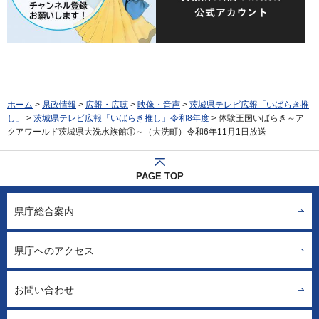
ホーム
>
県政情報
>
広報・広聴
>
映像・音声
>
茨城県テレビ広報「いばらき推
し」
>
茨城県テレビ広報「いばらき推し」令和8年度
> 体験王国いばらき～ア
クアワールド茨城県大洗水族館①～（大洗町）令和6年11月1日放送
PAGE TOP
県庁総合案内
県庁へのアクセス
お問い合わせ