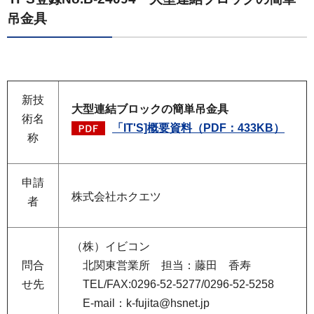
吊金具
新技
大型連結ブロックの簡単吊金具
術名
「IT'S]概要資料（PDF：433KB）
称
申請
株式会社ホクエツ
者
（株）イビコン
問合
北関東営業所 担当：藤田 香寿
せ先
TEL/FAX:0296-52-5277/0296-52-5258
E-mail：k-fujita@hsnet.jp