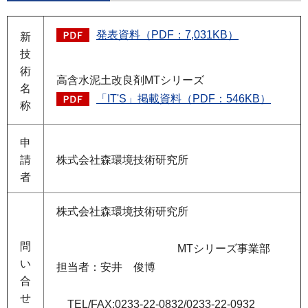
発表資料（PDF：7,031KB）
新
技
術
高含水泥土改良剤MTシリーズ
名
「IT'S」掲載資料（PDF：546KB）
称
申
請
株式会社森環境技術研究所
者
株式会社森環境技術研究所
問
MTシリーズ事業部
い
担当者：安井 俊博
合
せ
TEL/FAX:0233-22-0832/0233-22-0932