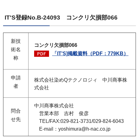
IT'S登録No.B-24093 コンクリ欠損部066
新技
コンクリ欠損部066
術名
「IT'S]掲載資料（PDF：779KB）
称
申請
株式会社染めQテクノロジィ 中川商事株
者
式会社
中川商事株式会社
問合
営業本部 吉村 俊彦
せ先
TEL/FAX:029-821-3731/029-824-6043
E-mail：yoshimura@h-nac.co.jp