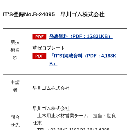
IT'S登録No.B-24095 早川ゴム株式会社
発表資料（PDF：15,831KB）
新技
草ゼロプレート
術名
「IT'S]掲載資料（PDF：4,188K
称
B）
申請
早川ゴム株式会社
者
早川ゴム株式会社
土木用止水材営業チーム 担当：世良
問合
旺末
せ先