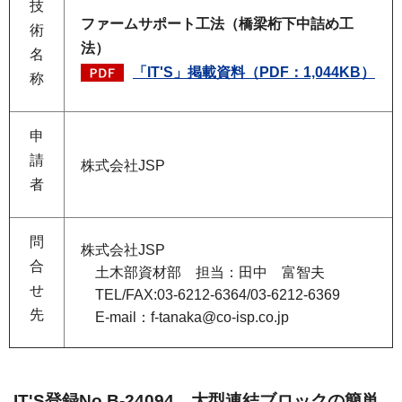
技
ファームサポート工法（橋梁桁下中詰め工
術
法）
名
「IT'S」掲載資料（PDF：1,044KB）
称
申
請
株式会社JSP
者
問
株式会社JSP
合
土木部資材部 担当：田中 富智夫
せ
TEL/FAX:03-6212-6364/03-6212-6369
先
E-mail：f-tanaka@co-isp.co.jp
IT'S登録No.B-24094 大型連結ブロックの簡単