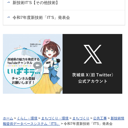
新技術IT'S【その他技術】
令和7年度新技術「IT'S」発表会
ホーム
>
くらし・環境
>
まちづくり・環境
>
まちづくり
>
公共工事
>
新技術情
報提供データベースシステム「IT'S」
> 令和7年度新技術「IT'S」発表会