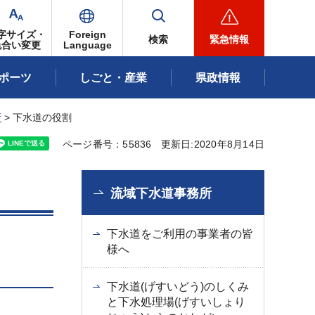
字サイズ・
Foreign
検索
緊急情報
色合い変更
Language
ポーツ
しごと・産業
県政情報
所
> 下水道の役割
ページ番号：55836
更新日:2020年8月14日
流域下水道事務所
下水道をご利用の事業者の皆
様へ
下水道(げすいどう)のしくみ
と下水処理場(げすいしょり