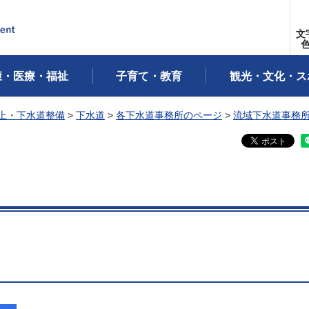
文
康・医療・福祉
子育て・教育
観光・文化・ス
上・下水道整備
>
下水道
>
各下水道事務所のページ
>
流域下水道事務